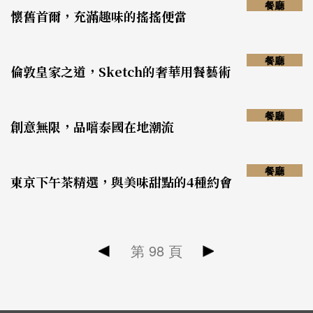
餐廳
懷舊首爾，充滿趣味的搖搖便當
餐廳
倫敦皇家之道，Sketch的奢華用餐藝術
餐廳
創意無限，品嚐泰國在地潮流
餐廳
東京下午茶精選，與美味甜點的4種約會
第
98
頁