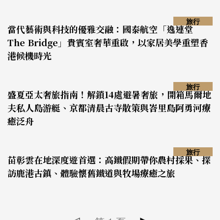
旅行
當代藝術與科技的優雅交融：國泰航空「逸連堂
The Bridge」貴賓室奢華重啟，以家居美學重塑香
港候機時光
旅行
盛夏亞太奢旅指南！解鎖14處避暑奢旅，開箱馬爾地
夫私人島游艇、京都清晨古寺散策與峇里島阿勇河療
癒泛舟
旅行
苗彰雲在地深度遊首選：高鐵假期帶你農村採果、探
訪鹿港古鎮、體驗懷舊鐵道與牧場療癒之旅