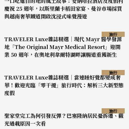
一口吃進目的地的風土故事：安納塔拉酒店及度假村
慶祝 25 週年，以斯里蘭卡稻田家宴、曼谷市場採買
與越南奢華鐵道開啟沈浸式味覺漫遊
旅行
TRAVELER Luxe雜誌精選｜現代 Mayr 醫學發源
地「The Original Mayr Medical Resort」迎開
業 50 週年，在奧地利韋爾特湖畔讓腸道重獲新生
旅行
TRAVELER Luxe雜誌精選｜當連睡好覺都變成奢
華！歡迎光臨「零干擾」旅行時代：解析三大新型態
度假
旅行
聖家堂完工為何引發反彈？巴塞隆納居民憂拆遷、觀
光過載原因一次看