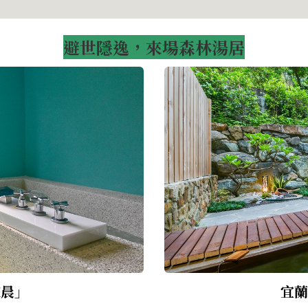
避世隱逸，來場森林湯居
旅晨」
宜蘭