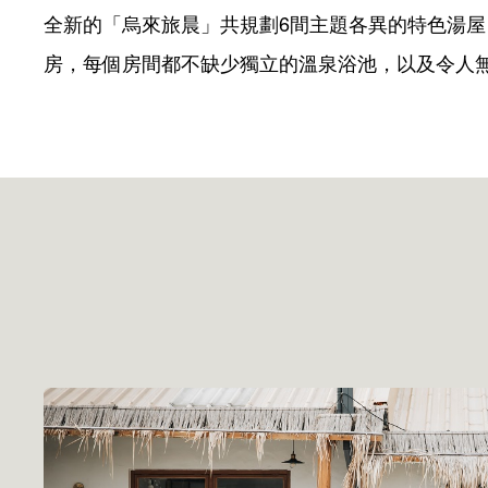
全新的「烏來旅晨」共規劃6間主題各異的特色湯
房，每個房間都不缺少獨立的溫泉浴池，以及令人