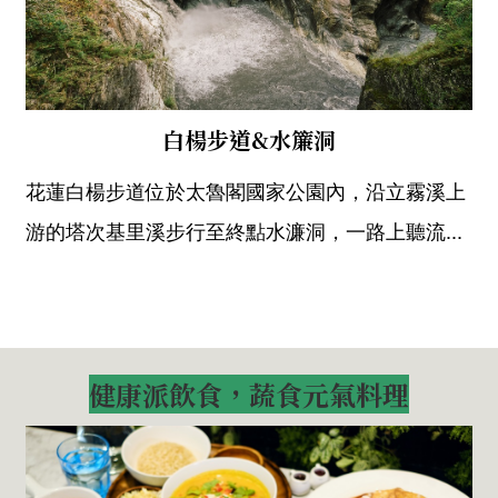
白楊步道&水簾洞
花蓮白楊步道位於太魯閣國家公園內，沿立霧溪上
游的塔次基里溪步行至終點水濂洞，一路上聽流...
健康派飲食，蔬食元氣料理