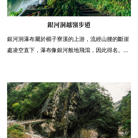
銀河洞越嶺步道
銀河洞瀑布屬於楣子寮溪的上游，流經山腰的斷崖
處凌空直下，瀑布像銀河般地飛瀉，因此得名。...