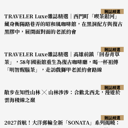
雜誌精選
TRAVELER Luxe雜誌精選｜西門町「喫茶銀河」
藏身衡陽路巷弄的昭和風咖啡館，在黑洞配方與復古
黑膠中，展開面對面的老派約會
雜誌精選
TRAVELER Luxe雜誌精選｜高雄前鎮「回春青草
茶」，58年國術館重生為復古咖啡廳，喝一杯祖傳
「明智醒腦茶」，走訪戲獅甲老派約會路線
雜誌精選
散步在知性山林 ╳ 山林涉涉：合歡北西北，漫遊於
雲海稜線之巔
雜誌精選
2027首航！大洋郵輪全新「SONATA」系列揭曉：