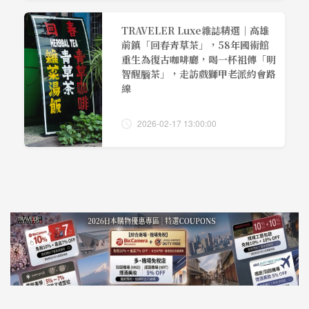
TRAVELER Luxe雜誌精選｜高雄
前鎮「回春青草茶」，58年國術館
重生為復古咖啡廳，喝一杯祖傳「明
智醒腦茶」，走訪戲獅甲老派約會路
線
2026-02-17 13:00:00