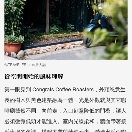
ⓒTRAVELER Luxe旅人誌
從空間開始的風味理解
第一眼見到 Congrats Coffee Roasters，外頭恣意生
長的樹木與黑色建築融為一體，光是外觀就與其它咖
啡廳截然不同。向前走，入口刻意降低的門檻，讓人
必須微微低頭才能進入。室內光線柔和，牆面帶著接
近土壤的色調，搭配木質與藤編元素，營造出近似咖