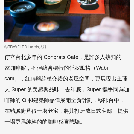
ⓒTRAVELER Luxe旅人誌
佇立台北多年的 Congrats Café，是許多人熟知的一
家咖啡館，不但蘊含獨特的仛寂風格（Wabi-
sabi），紅磚與綠植交錯的老屋空間，更展現出主理
人 Super 的美感與品味。去年底，Super 攜手同為咖
啡師的 Q 和建築師嘉偉展開全新計劃，移師台中，
在精誠街覓得一處老宅，將其打造成日式宅邸，提供
一場更爲純粹的的咖啡感官體驗。