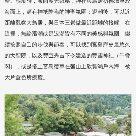
聖。漲潮時，海面波光粼粼，神社與鳥居彷彿漂浮於
海面上，頗有神祇降臨的神聖氛圍；退潮後，可以近
距離觀察大鳥居，與日本三景做最近距離的接觸。在
這裡，無論漲潮或是退潮皆有不同的美感與氛圍。繼
續按照自己的步伐與節奏，可以找到宮島歷史最悠久
的大聖院，以及豐臣秀吉下令建造的豐國神社（千疊
閣），或是搭上宮島纜車在彌山上欣賞瀨戶內海，被
大片藍色所療癒。