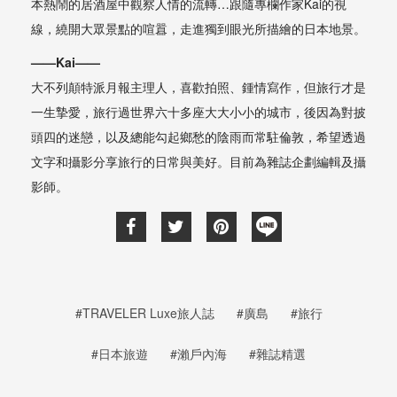
本熱鬧的居酒屋中觀察人情的流轉…跟隨專欄作家Kai的視
線，繞開大眾景點的喧囂，走進獨到眼光所描繪的日本地景。
——Kai——
大不列顛特派月報主理人，喜歡拍照、鍾情寫作，但旅行才是
一生摯愛，旅行過世界六十多座大大小小的城市，後因為對披
頭四的迷戀，以及總能勾起鄉愁的陰雨而常駐倫敦，希望透過
文字和攝影分享旅行的日常與美好。目前為雜誌企劃編輯及攝
影師。
#TRAVELER Luxe旅人誌
#廣島
#旅行
#日本旅遊
#瀨戶內海
#雜誌精選