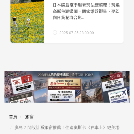
日本廣島夏季避暑玩法總整理！玩遍
高原主題樂園、闔家露營觀星、夢幻
向日葵花海合影...
2025-07-25 23:00:00
首頁
旅宿
廣島 7 間設計系旅宿推薦！住進奧斯卡《在車上》絕美場