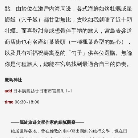
點。由於位在瀨戶內海周邊，各式海鮮如烤牡蠣或星
鰻飯（穴子飯）都甘甜無比，貪吃如我就嗑了近十顆
牡蠣。而喜歡甜食或想帶伴手禮的旅人，宮島表參道
商店街也有名產紅葉饅頭（一種楓葉造型的點心），
以及具有祈福祝壽寓意的「勺子」供各位選購。無論
你是何種旅人，總能在宮島找到最適合自己的節奏。
嚴島神社
add
日本廣島縣廿日市市宮島町1−1
time
06:30~18:00
——屬於旅遊文學作家的細膩觀察——
旅居世界各地，曾在倫敦的雨中寫出獨到的旅行文學，也在日