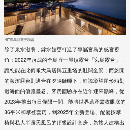
HIT廣島縣觀光聯盟
除了泉水滋養，錦水館更打造了專屬宮島的感官視
角：2022年落成的全島唯一屋頂露台「宮島露台」，
讓您能在此俯瞰大鳥居與五重塔的壯闊全景；而悠閒
的海濱露台則適合在夕陽餘暉下，靜謐凝望屋形船划
過海面的優雅畫卷。客房體驗亦在近年迎來巔峰，從
2023年推出每日僅限一間、能將世界遺產盡收眼底的
86平米和摩登套房，到2025年全新登場、配備按摩
椅與私人半露天風呂的頂級設計套房，為旅人建構出