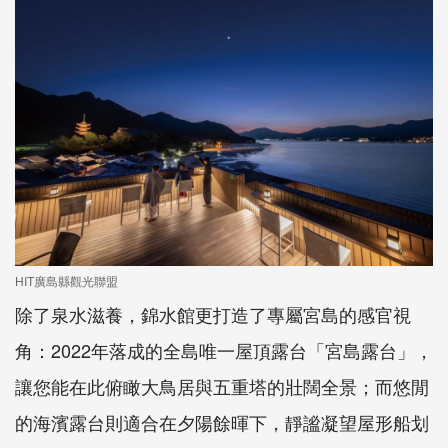
HIT廣島縣觀光聯盟
除了泉水滋養，錦水館更打造了專屬宮島的感官視
角：2022年落成的全島唯一屋頂露台「宮島露台」，
讓您能在此俯瞰大鳥居與五重塔的壯闊全景；而悠閒
的海濱露台則適合在夕陽餘暉下，靜謐凝望屋形船划