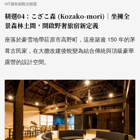
HIT廣島縣觀光聯盟
精選04：こざこ森 (Kozako-mori)｜坐擁全
景森林土間，開啟野奢旅宿新定義
座落於豪雪地帶莊原市高野町，這座築逾 150 年的茅
葺古民家，在大膽改建後蛻變為結合傳統與頂級豪華
露營的設計空間。