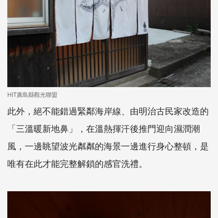
HIT廣島縣觀光聯盟
此外，絕不能錯過緊鄰海岸線、由明治古民家改造的
「三溫暖新地鼻」，在溫熱揮汗後推門迎向濕潤潮
風，一邊眺望波光粼粼的海景一邊進行身心整頓，是
唯有在此才能完整解鎖的感官洗禮。