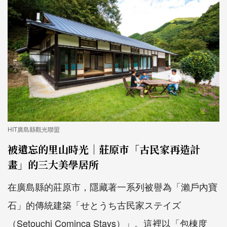
HIT廣島縣觀光聯盟
被遺忘的里山時光｜莊原市「古民家再造計
畫」的三大美學居所
在廣島縣的莊原市，隱藏著一系列被譽為「瀨戶內寶
石」的傳統建築「せとうち古民家ステイズ
（Setouchi Cominca Stays）」。這裡以「包棟度