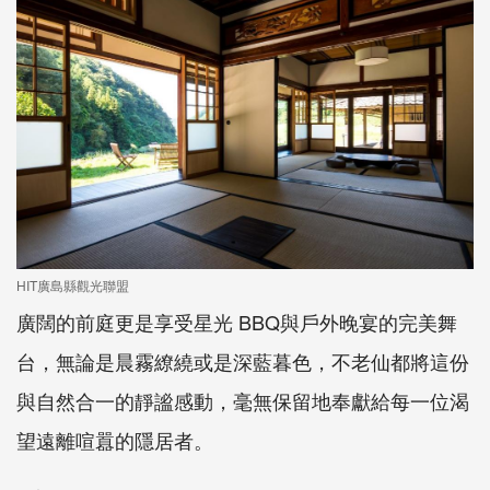
HIT廣島縣觀光聯盟
廣闊的前庭更是享受星光 BBQ與戶外晚宴的完美舞
台，無論是晨霧繚繞或是深藍暮色，不老仙都將這份
與自然合一的靜謐感動，毫無保留地奉獻給每一位渴
望遠離喧囂的隱居者。