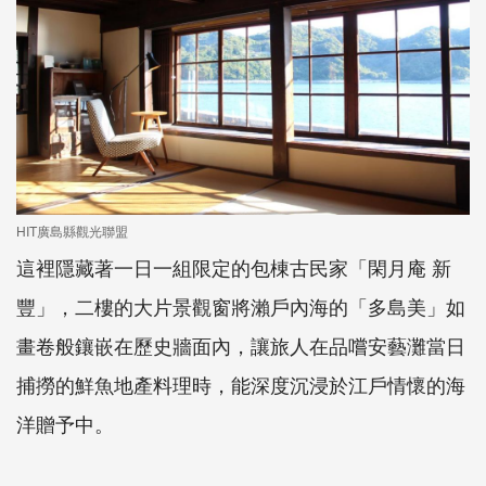
HIT廣島縣觀光聯盟
這裡隱藏著一日一組限定的包棟古民家「閑月庵 新
豐」，二樓的大片景觀窗將瀨戶內海的「多島美」如
畫卷般鑲嵌在歷史牆面內，讓旅人在品嚐安藝灘當日
捕撈的鮮魚地產料理時，能深度沉浸於江戶情懷的海
洋贈予中。