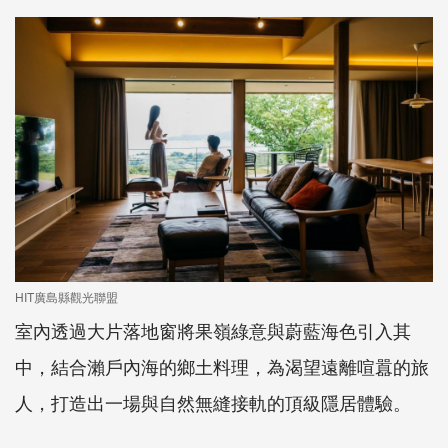
HIT廣島縣觀光聯盟
室內透過大片落地窗將果嶺綠意與蔚藍海色引入其
中，結合瀨戶內海的鄉土料理，為渴望遠離喧囂的旅
人，打造出一場與自然無縫接軌的頂級隱居體驗。