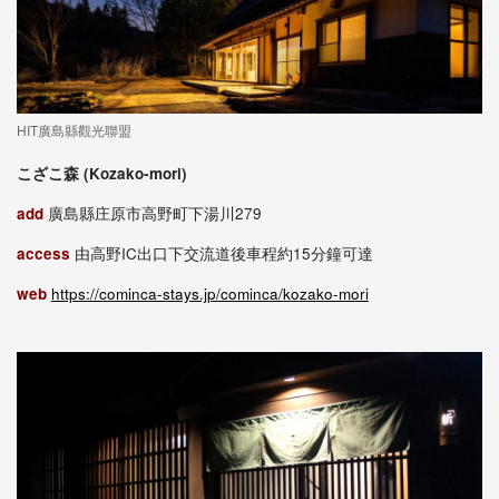
HIT廣島縣觀光聯盟
こざこ森 (Kozako-mori)
add
廣島縣庄原市高野町下湯川279
access
由高野IC出口下交流道後車程約15分鐘可達
web
https://cominca-stays.jp/cominca/kozako-mori