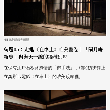
HIT廣島縣觀光聯盟
精選05：走進《在車上》唯美畫卷｜「閑月庵
新豐」與海天一線的獨棟別墅
在保有江戶石板路風情的「御手洗」，時間彷彿靜止
在奧斯卡電影《在車上》的唯美鏡頭裡。