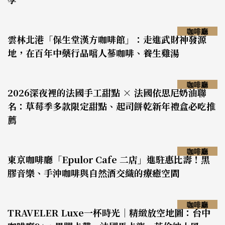
咖啡廳
雲林北港「保生堂漢方咖啡館」：走進武財神發源
地，在百年中藥行品嚐人蔘咖啡、養生雞湯
咖啡廳
2026深夜裡的法國手工甜點 × 法國依思尼奶油聯
名：草莓季多款限定甜點、起司餅乾新年禮盒必吃推
薦
咖啡廳
東京咖啡廳「Epulor Cafe 二店」進駐惠比壽！黑
膠音樂、手沖咖啡與自然酒交織的療癒空間
咖啡廳
TRAVELER Luxe一杯時光｜精緻放空地圖：台中