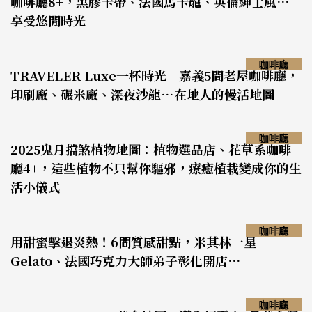
咖啡廳8+，黑膠卡帶、法國馬卡龍、英倫紳士風…
享受悠閒時光
咖啡廳
TRAVELER Luxe一杯時光｜嘉義5間老屋咖啡廳，
印刷廠、碾米廠、深夜沙龍…在地人的慢活地圖
咖啡廳
2025鬼月擋煞植物地圖：植物選品店、花草系咖啡
廳4+，這些植物不只幫你驅邪，療癒植栽變成你的生
活小儀式
咖啡廳
用甜蜜擊退炎熱！6間質感甜點，米其林一星
Gelato、法國巧克力大師弟子彰化開店…
咖啡廳