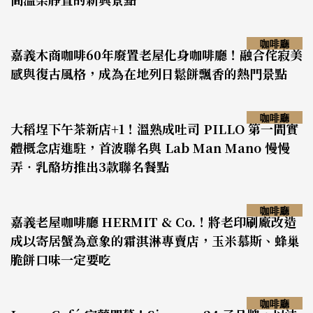
咖啡廳
嘉義木商咖啡60年廢置老屋化身咖啡廳！融合侘寂美
感與復古風格，成為在地列日鬆餅飄香的熱門景點
咖啡廳
大稻埕下午茶新店+1！溫熟成吐司 PILLO 第一間實
體概念店進駐，首波聯名與 Lab Man Mano 慢慢
弄‧乳酪坊推出3款聯名餐點
咖啡廳
嘉義老屋咖啡廳 HERMIT & Co.！將老印刷廠改造
成以寄居蟹為意象的霜淇淋專賣店，玉米慕斯、蜂巢
脆餅口味一定要吃
咖啡廳