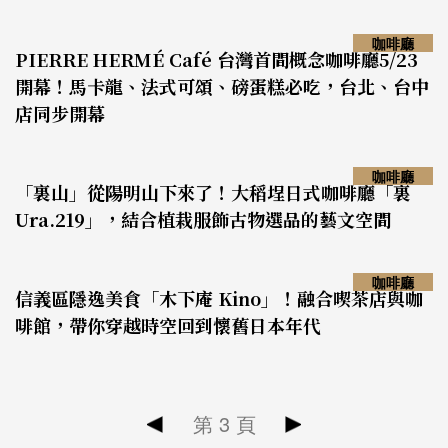
咖啡廳
PIERRE HERMÉ Café 台灣首間概念咖啡廳5/23
開幕！馬卡龍、法式可頌、磅蛋糕必吃，台北、台中
店同步開幕
咖啡廳
「裏山」從陽明山下來了！大稻埕日式咖啡廳「裏
Ura.219」，結合植栽服飾古物選品的藝文空間
咖啡廳
信義區隱逸美食「木下庵 Kino」！融合喫茶店與咖
啡館，帶你穿越時空回到懷舊日本年代
第
3
頁