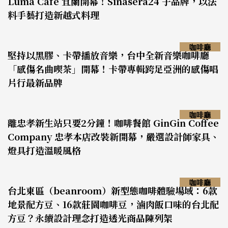
Luma Café 宜蘭開幕！Sinasera24 子品牌，以法
料手藝打造新越式料理
咖啡廳
堅持以黑膠、卡帶播放音樂，台中全新音樂咖啡廳
「感傷名曲喫茶」開幕！卡帶專輯跨足亞洲的感傷唱
片行最新品牌
咖啡廳
離忠孝新生站只要2分鐘！咖啡餐館 GinGin Coffee
Company 忠孝本店改裝新開幕，嚴選設計師家具、
燈具打造溫暖風格
咖啡廳
台北東區（beanroom）新型態咖啡體驗場域：6款
地景配方豆、16款莊園咖啡豆，滷肉飯口味的台北配
方豆？永續設計理念打造透光商品陳列架