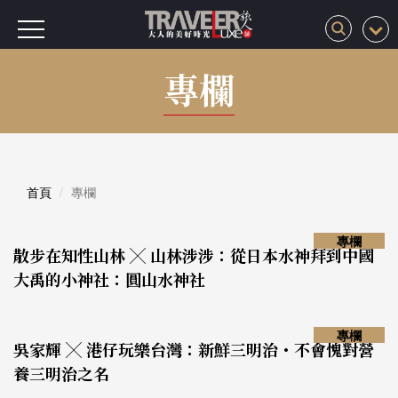
專欄
首頁
專欄
專欄
散步在知性山林 ╳ 山林涉涉：從日本水神拜到中國
大禹的小神社：圓山水神社
專欄
吳家輝 ╳ 港仔玩樂台灣：新鮮三明治・不會愧對營
養三明治之名