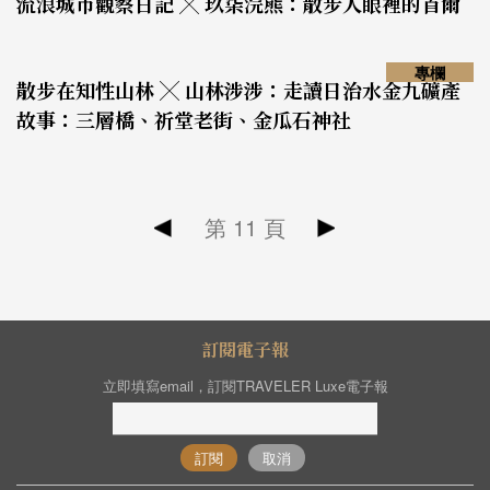
流浪城市觀察日記 ╳ 玖柒浣熊：散步人眼裡的首爾
專欄
散步在知性山林 ╳ 山林涉涉：走讀日治水金九礦產
故事：三層橋、祈堂老街、金瓜石神社
第
11
頁
訂閱電子報
立即填寫email，訂閱TRAVELER Luxe電子報
訂閱
取消