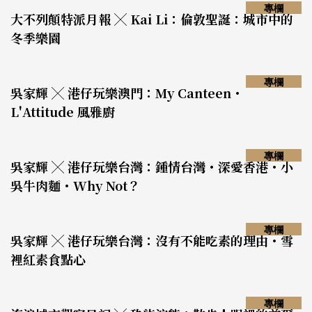
專欄
大不列顛特派月報 ╳ Kai Li：倫敦聖誕：城市中的
冬季樂園
專欄
吳家輝 ╳ 港仔玩樂澳門：My Canteen・
L'Attitude 風雅廚
專欄
吳家輝 ╳ 港仔玩樂台灣：鍾情台灣・深愛香港・小
吳牛肉麵・Why Not？
專欄
吳家輝 ╳ 港仔玩樂台灣：沒有不能吃素的理由・雪
裡紅素食點心
專欄