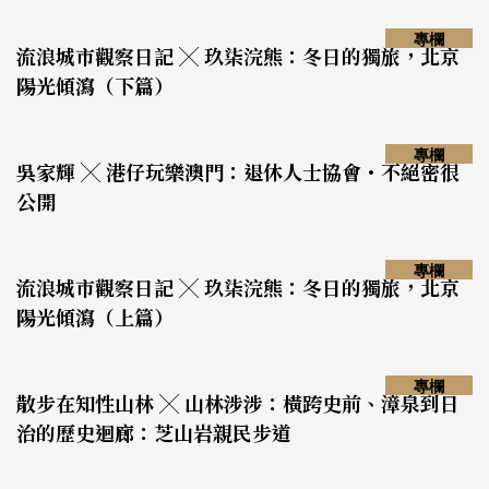
專欄
流浪城市觀察日記 ╳ 玖柒浣熊：冬日的獨旅，北京
陽光傾瀉（下篇）
專欄
吳家輝 ╳ 港仔玩樂澳門：退休人士協會・不絕密很
公開
專欄
流浪城市觀察日記 ╳ 玖柒浣熊：冬日的獨旅，北京
陽光傾瀉（上篇）
專欄
散步在知性山林 ╳ 山林涉涉：橫跨史前、漳泉到日
治的歷史迴廊：芝山岩親民步道