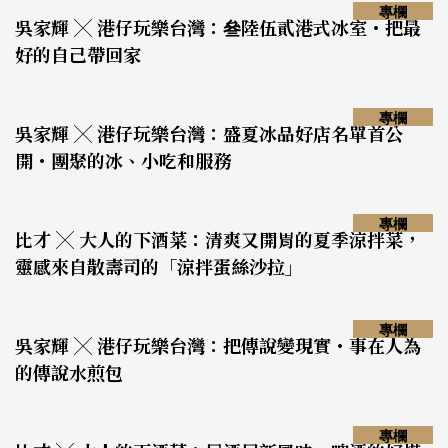
專欄
吳家輝 ╳ 港仔玩樂台灣：叄陸伍貳港式冰室・把最
好的自己帶回家
專欄
吳家輝 ╳ 港仔玩樂台灣：盛夏冰品好店名單首公
開・團聚的冰、小吃和服務
專欄
比才 ╳ 大人的下酒菜：清爽又開胃的夏季涼拌菜，
靈感來自散壽司的「涼拌蛋絲沙拉」
專欄
吳家輝 ╳ 港仔玩樂台灣：把傳說變現實・事在人為
的傳說水煎包
專欄