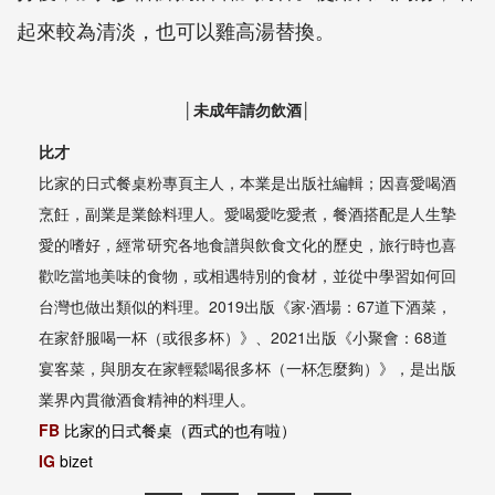
起來較為清淡，也可以雞高湯替換。
│未成年請勿飲酒│
比才
比家的日式餐桌粉專頁主人，本業是出版社編輯；因喜愛喝酒
烹飪，副業是業餘料理人。愛喝愛吃愛煮，餐酒搭配是人生摯
愛的嗜好，經常研究各地食譜與飲食文化的歷史，旅行時也喜
歡吃當地美味的食物，或相遇特別的食材，並從中學習如何回
台灣也做出類似的料理。2019出版《家‧酒場：67道下酒菜，
在家舒服喝一杯（或很多杯）》、2021出版《小聚會：68道
宴客菜，與朋友在家輕鬆喝很多杯（一杯怎麼夠）》，是出版
業界內貫徹酒食精神的料理人。
FB
比家的日式餐桌（西式的也有啦）
IG
bizet