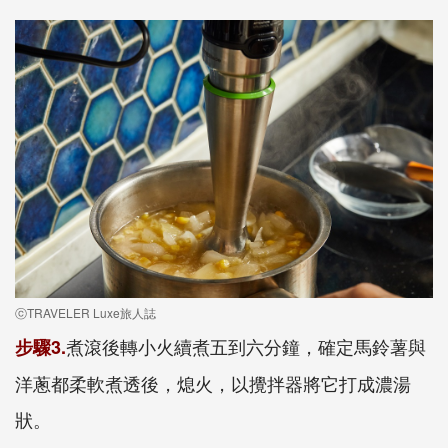
ⓒTRAVELER Luxe旅人誌
煮滾後轉小火續煮五到六分鐘，確定馬鈴薯與
步驟3.
洋蔥都柔軟煮透後，熄火，以攪拌器將它打成濃湯
狀。