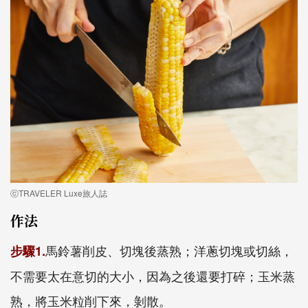
ⓒTRAVELER Luxe旅人誌
作法
馬鈴薯削皮、切塊後蒸熟；洋蔥切塊或切絲，
步驟1.
不需要太在意切的大小，因為之後還要打碎；玉米蒸
熟，將玉米粒削下來，剝散。