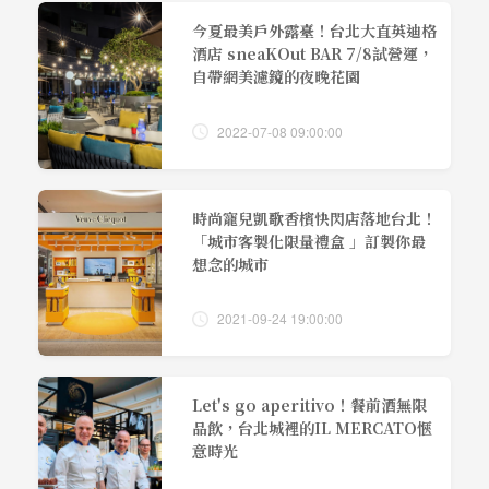
今夏最美戶外露臺！台北大直英迪格
酒店 sneaKOut BAR 7/8試營運，
自帶網美濾鏡的夜晚花園
2022-07-08 09:00:00
時尚寵兒凱歌香檳快閃店落地台北！
「城市客製化限量禮盒 」訂製你最
想念的城市
2021-09-24 19:00:00
Let's go aperitivo！餐前酒無限
品飲，台北城裡的IL MERCATO愜
意時光