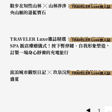
散步在知性山林 ╳ 山林涉涉：嘉明湖：遺落於中
TRAVELER Luxe旅人誌
央山脈的湛藍寶石
TRAVELER Luxe雜誌精選｜盤點全球5間頂級
TRAVELER Luxe旅人誌
SPA 飯店療癒儀式！按下暫停鍵、自我形象塑造，
訂製一場身心靜養的充電旅行
流浪城市觀察日記 ╳ 玖柒浣熊：我所看見的仁川
TRAVELER Luxe旅人誌
盛夏
1
…