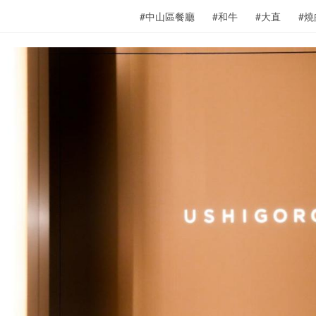
#中山區餐廳
#和牛
#大直
#燒