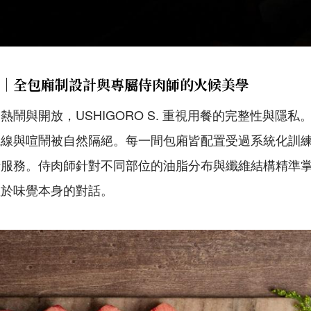
｜全包廂制設計與專屬侍肉師的火候美學
鬧與開放，USHIGORO S. 重視用餐的完整性與隱
視線與喧鬧被自然隔絕。每一間包廂皆配置受過系統化訓
烤服務。侍肉師針對不同部位的油脂分布與纖維結構精準
注於味覺本身的對話。