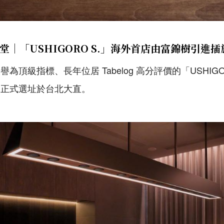
堂｜「USHIGORO S.」海外首店由富錦樹引進插
為頂級指標、長年位居 Tabelog 高分評價的「USHIGO
，正式選址於台北大直。