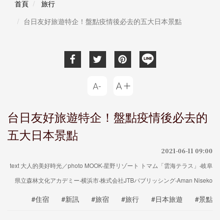
首頁
旅行
台日友好旅遊特企！盤點疫情後必去的五大日本景點
台日友好旅遊特企！盤點疫情後必去的
五大日本景點
2021-06-11 09:00
text 大人的美好時光／photo MOOK‧星野リゾート トマム「雲海テラス」‧岐阜
県立森林文化アカデミー‧横浜市‧株式会社JTBパブリッシング‧Aman Niseko
#住宿
#新訊
#旅宿
#旅行
#日本旅遊
#景點