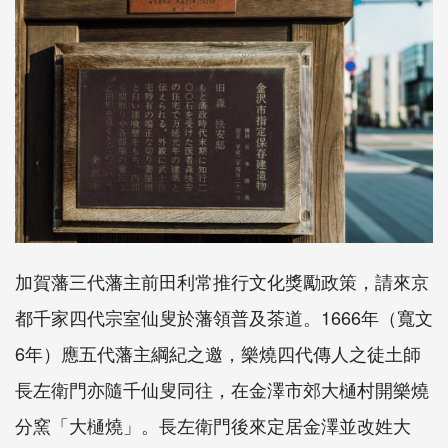
加賀藩三代藩主前田利常推行文化獎勵政策，請來京
都千家四代宗室仙叟於藩領普及茶道。1666年（寬文
6年）應五代藩主綱紀之邀，樂燒四代傳人之徒土師
長左衛門亦隨千仙叟同往，在金澤市郊大樋村開樂燒
分窯「大樋燒」。長左衛門後來定居金澤並改姓大