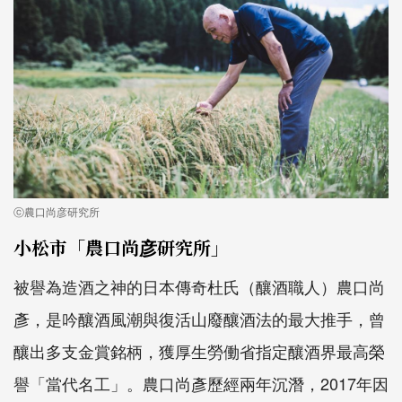
ⓒ農口尚彦研究所
小松市「農口尚彦研究所」
被譽為造酒之神的日本傳奇杜氏（釀酒職人）農口尚
彥，是吟釀酒風潮與復活山廢釀酒法的最大推手，曾
釀出多支金賞銘柄，獲厚生勞働省指定釀酒界最高榮
譽「當代名工」。農口尚彥歷經兩年沉潛，2017年因