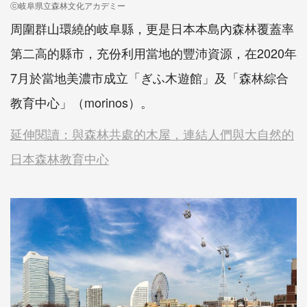
ⓒ岐阜県立森林文化アカデミー
周圍群山環繞的岐阜縣，更是日本本島內森林覆蓋率
第二高的縣市，充份利用當地的豐沛資源，在2020年
7月於當地美濃市成立「ぎふ木遊館」及「森林綜合
教育中心」（morinos）。
延伸閱讀：與森林共處的木屋，連結人們與大自然的
日本森林教育中心