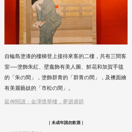
自輪島塗漆的樓梯登上接待來客的二樓，共有三間客
室──塗飾朱紅、壁龕飾有美人圖、鮮花和加賀手毯
的「朱の間」，塗飾群青的「群青の間」，及襖面繪
有美麗藝妓的「市松の間」。
延伸閱讀：金澤懷華樓，夢迴盛筵
｜未成年請勿飲酒｜