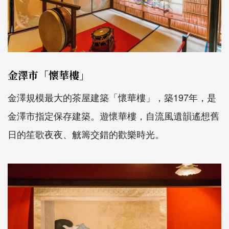
金澤市「懷華樓」
金澤規模最大的茶屋建築「懷華樓」，築197年，是
金澤市指定保存建築。遊懷華樓，自流風遺韻遙想舊
日的笙歌夜夜、觥籌交錯的歡樂時光。