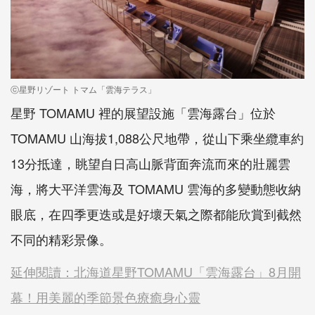
ⓒ星野リゾート トマム「雲海テラス」
星野 TOMAMU 裡的展望設施「雲海露台」位於
TOMAMU 山海拔1,088公尺地帶，從山下乘坐纜車約
13分抵達，眺望自日高山脈背面奔流而來的壯麗雲
海，將大平洋雲海及 TOMAMU 雲海的多變動態收納
眼底，在四季更迭或是好壞天氣之際都能欣賞到截然
不同的精彩景像。
延伸閱讀：北海道星野TOMAMU「雲海露台」8月開
幕！用美麗的季節景色療癒身心靈