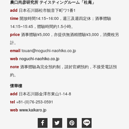
農口尚彦研究所 テイスティングルーム「杜庵」
add
日本石川縣松市観音下町ワ1番1
time
開放時間14:15~16:00，週三及週四定休；酒事體驗
14:15~15:45，體驗時間約1.5小時。
price
酒事體驗¥5,000，亦提供無酒精體驗¥3,000，消費稅另
計。
email
touan@noguchi-naohiko.co.jp
web
noguchi-naohiko.co.jp
note
酒事體驗為完全預約制，請於官網預約，不接受電話預
約。
懷華樓
add
日本石川縣金澤市東山1-14-8
tel
+81-(0)76-253-0591
web
www.kaikaro.jp