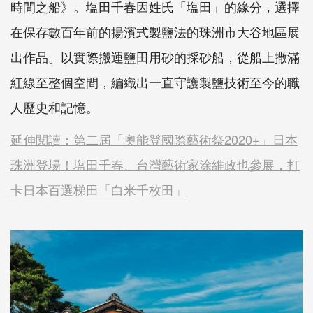
時間之船》。塩田千春因姓氏「塩田」的緣分，選擇
在保存數百年前的揚濱式製鹽法的珠洲市大谷地區展
出作品。以實際搬運鹽田用砂的採砂船，從船上撒滿
紅線至整個空間，編織出一直守護製鹽技術至今的職
人歷史和記憶。
延伸閱讀：第二屆「奧能登國際藝術祭2020+」日本
珠洲登場！塩田千春、台灣藝術家涂維政也參展，打
卡日本百選梯田「白米千枚田」