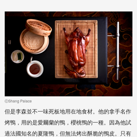
ⒸShang Palace
但是李森並不一味死板地用在地食材。他的拿手名作
烤鴨，用的是愛爾蘭的鴨，櫻桃鴨的一種。因為他試
過法國知名的夏隆鴨，但無法烤出酥脆的鴨皮。只有