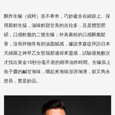
酥炸生蠔（或蚵）並不希奇，巧妙處全在細節上。採
用新鮮生猛，滋味鮮甜甘美的吉拉多，且是體型肥
碩，口感軟脆的二號生蠔；外表裹粉的口感酥脆鬆
香，沒有炸物常有的油脂膩感，據說李森從拜訪日本
天婦羅之神早乙女哲哉那邊得來靈感，試驗過無數次
才找出黃金15秒分毫不差的精準油炸時間。生蠔添上
魚子醬的鹹甘海味，嚐起來海味澎湃洶湧，卻又雋永
悠長，實是妙品。