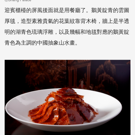
迎賓櫃檯的屏風後面就是用餐廳了。鵝黃靛青的雲圖
厚毯，造型素雅貴氣的花葉紋靠背木椅，牆上是半透
明的湖青色琉璃浮雕，以及幾幅和地毯對應的鵝黃靛
青色為主調的中國抽象山水畫。