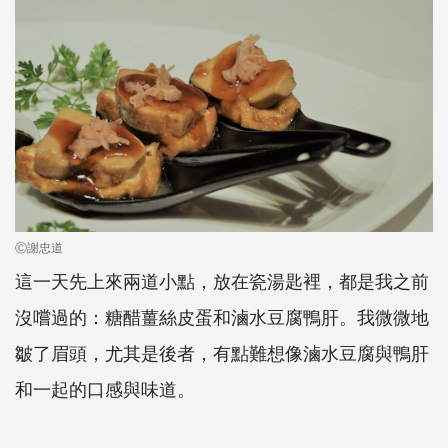
Ⓒ謝忠道
這一天先上來兩道小點，放在瓷湯匙裡，都是我之前
沒嚐過的：糖醋薑絲皮蛋和滷水豆腐鴨肝。我微微地
皺了眉頭，尤其是後者，有點難想像滷水豆腐與鴨肝
和一起的口感與味道。