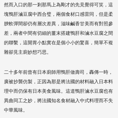
然而入口的那一剎那馬上為剛才的先見覺得可笑，這
塊鴨肝滷豆腐中西合璧，兩個食材口感雷同，但是柔
腴軟彈間卻仍有層次差異，滋味鹹香甘美而有對照參
差，兩者中間有切細的薑末搭建鴨肝和滷水豆腐之間
的聯繫，這開胃小點實在是個小小的驚喜，簡單不複
雜卻見主廚妙想巧思。
二十多年前曾有日本廚師用鴨肝做壽司，轟傳一時，
廣被抄襲仿製，正因為那是將法國的材料融入日本料
理中而仍保有日本美食風味。這道鴨肝滷水豆腐也有
異曲同工之妙，將法國知名食材融入中式料理而不失
中華風味。