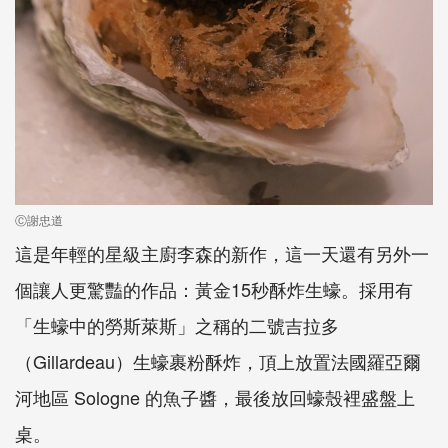
Ⓒ謝忠道
這是年輕的星級主廚李森的新作，這一天還有另外一
個讓人更驚豔的作品：黃金15秒酥炸生蠔。採用有
「生蠔中的勞斯萊斯」之稱的二號吉拉多
（Gillardeau）生蠔裹粉酥炸，頂上放置法國羅亞爾
河地區 Sologne 的魚子醬，最後放回蠔殼裡盛盤上
桌。