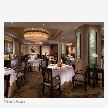
ⒸShang Palace