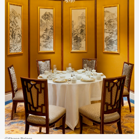
ⒸShang Palace