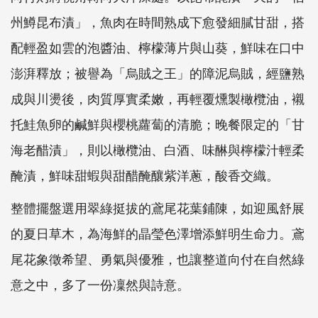
州鱒昆布漬」，魚肉在時間熟成下愈發細膩甘甜，搭
配輕盈如雲的泡醬油、檸檬薄片與山葵，鮮味在口中
澎湃釋放；被譽為「烏賊之王」的障泥烏賊，經鹽熟
成與川燙後，肉質厚實柔嫩，再輕覆燻製橄欖油，襯
托鮭魚卵的鹹鮮與櫻桃蘿蔔的清脆；晚餐限定的「甘
海老醋漬」，則以橄欖油、白酒、味醂與檸檬汁輕柔
醃漬，鮮味甜蝦與甜醋醃釀紫洋蔥，酸香交織。
整體擺盤選用翠綠挺拔的鳶尾花葉鋪陳，如迎風舒展
的夏日草木，為海鮮的晶瑩色澤增添鮮明生命力。鳶
尾花象徵希望、勇氣與優雅，也讓整道向付在自然綠
意之中，多了一份凜然與詩意。