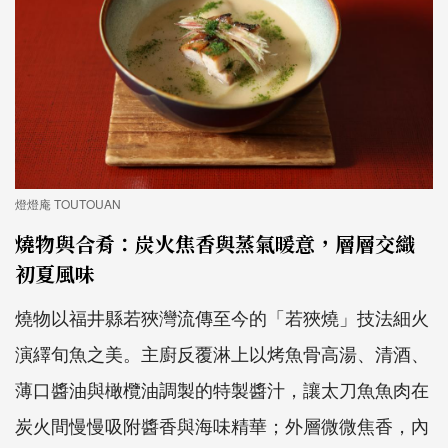
燈燈庵 TOUTOUAN
燒物與合肴：炭火焦香與蒸氣暖意，層層交織
初夏風味
燒物以福井縣若狹灣流傳至今的「若狹燒」技法細火
演繹旬魚之美。主廚反覆淋上以烤魚骨高湯、清酒、
薄口醬油與橄欖油調製的特製醬汁，讓太刀魚魚肉在
炭火間慢慢吸附醬香與海味精華；外層微微焦香，內