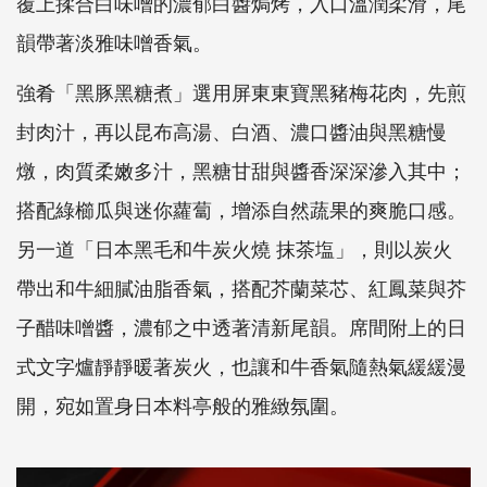
覆上揉合白味噌的濃郁白醬焗烤，入口溫潤柔滑，尾
韻帶著淡雅味噌香氣。
強肴「黑豚黑糖煮」選用屏東東寶黑豬梅花肉，先煎
封肉汁，再以昆布高湯、白酒、濃口醬油與黑糖慢
燉，肉質柔嫩多汁，黑糖甘甜與醬香深深滲入其中；
搭配綠櫛瓜與迷你蘿蔔，增添自然蔬果的爽脆口感。
另一道「日本黑毛和牛炭火燒 抹茶塩」，則以炭火
帶出和牛細膩油脂香氣，搭配芥蘭菜芯、紅鳳菜與芥
子醋味噌醬，濃郁之中透著清新尾韻。席間附上的日
式文字爐靜靜暖著炭火，也讓和牛香氣隨熱氣緩緩漫
開，宛如置身日本料亭般的雅緻氛圍。