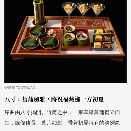
燈燈庵 TOUTOUAN
八寸：菖蒲風雅，將祝福藏進一方初夏
序曲由八寸揭開。竹筒之中，一束翠綠菖蒲挺立而
生，線條修長、葉片如劍，帶著初夏特有的清冽氣