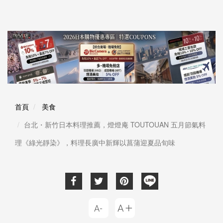
首頁
美食
台北・新竹日本料理推薦，燈燈庵 TOUTOUAN 五月節氣料
理《綠光靜染》，料理長廣中新輝以菖蒲迎夏品旬味