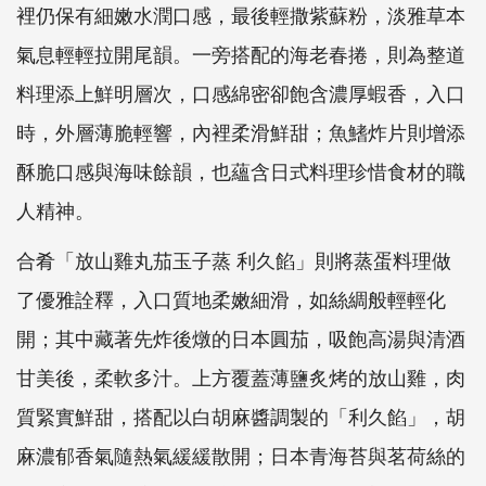
裡仍保有細嫩水潤口感，最後輕撒紫蘇粉，淡雅草本
氣息輕輕拉開尾韻。一旁搭配的海老春捲，則為整道
料理添上鮮明層次，口感綿密卻飽含濃厚蝦香，入口
時，外層薄脆輕響，內裡柔滑鮮甜；魚鰭炸片則增添
酥脆口感與海味餘韻，也蘊含日式料理珍惜食材的職
人精神。
合肴「放山雞丸茄玉子蒸 利久餡」則將蒸蛋料理做
了優雅詮釋，入口質地柔嫩細滑，如絲綢般輕輕化
開；其中藏著先炸後燉的日本圓茄，吸飽高湯與清酒
甘美後，柔軟多汁。上方覆蓋薄鹽炙烤的放山雞，肉
質緊實鮮甜，搭配以白胡麻醬調製的「利久餡」，胡
麻濃郁香氣隨熱氣緩緩散開；日本青海苔與茗荷絲的