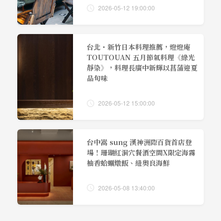
2026-05-12 19:00:00
台北・新竹日本料理推薦，燈燈庵
TOUTOUAN 五月節氣料理《綠光
靜染》，料理長廣中新輝以菖蒲迎夏
品旬味
2026-05-12 15:00:00
台中嵩 sung 漢神洲際百貨首店登
場！珊瑚紅洞穴餐酒空間X限定海霧
柚香蛤蠣燉飯、紐奧良海鮮
2026-05-08 13:40:00