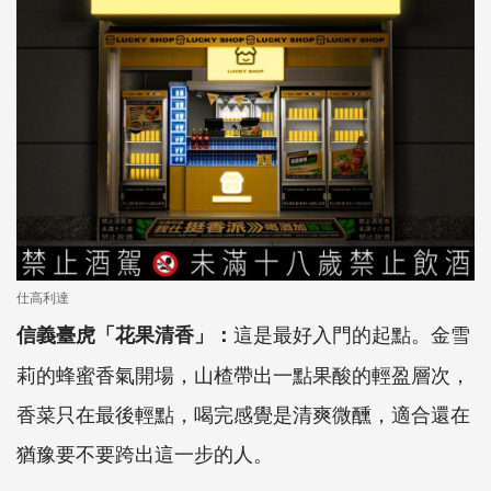
仕高利達
這是最好入門的起點。金雪
信義臺虎「花果清香」：
莉的蜂蜜香氣開場，山楂帶出一點果酸的輕盈層次，
香菜只在最後輕點，喝完感覺是清爽微醺，適合還在
猶豫要不要跨出這一步的人。