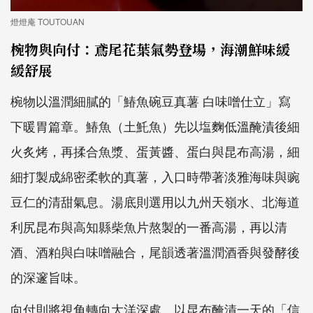
燈燈庵 TOUTOUAN
椀物與向付：鳶尾花葉氣勢登場，海潮鮮味緩
緩舒展
椀物以溫潤細膩的「鰆魚碗豆真薯 白味噌仕立」寫
下暖胃篇章。鰆魚（土魠魚）先以塩麴低溫醃漬後細
火炙烤，再揉合魚漿、蛋黃醬、蛋白與昆布高湯，細
細打製成綿密柔軟的真薯，入口時帶著淡雅海味與豌
豆仁的清甜氣息。湯底則選用以九州天嶺水、北海道
利尻昆布與高知縣柴魚片熬製的一番高湯，再以清
酒、酒粕與白味噌融合，尾韻透著溫潤酒香與發酵後
的深邃旨味。
向付則將視角轉向大洋深處。以昆布醃漬一天的「信