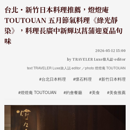
台北・新竹日本料理推薦，燈燈庵
TOUTOUAN 五月節氣料理《綠光靜
染》，料理長廣中新輝以菖蒲迎夏品旬
味
2026-05-12 15:00
by TRAVELER Luxe旅人誌·editor
text TRAVELER Luxe旅人誌·editor ／photo 燈燈庵 TOUTOUAN
#台北日本料理
#懷石料理
#新竹日本料理
#燈燈庵 TOUTOUAN
#約會餐廳
#美食
#美食推薦