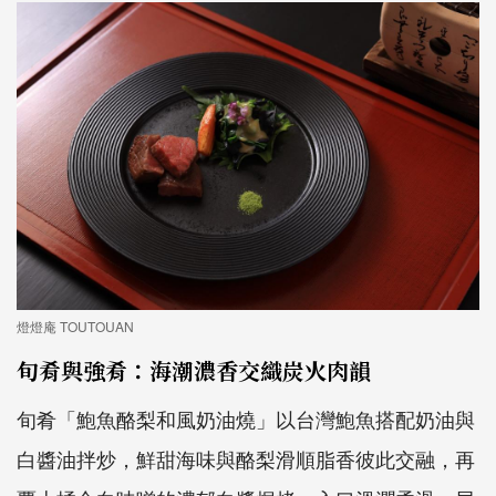
燈燈庵 TOUTOUAN
旬肴與強肴：海潮濃香交織炭火肉韻
旬肴「鮑魚酪梨和風奶油燒」以台灣鮑魚搭配奶油與
白醬油拌炒，鮮甜海味與酪梨滑順脂香彼此交融，再