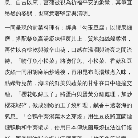
息。自古以來，菖蒲被視為祈福平安的象徵，其筆直
昂然的姿態，也寓意著堅定與清明。
一同呈現的前菜料理有：經典「勾玉豆腐」以腰果細
磨，搭配柴魚高湯凝凍輕覆其上，質地如絲般柔滑，
再佐以杏桃乾與微辛山葵，口感在溫潤與清亮之間流
轉。「吻仔魚小松菜」將吻仔魚、小松菜、香菇和豆
皮絲一同用胡麻油炒過後，再用昆布高湯燉煮入味，
點綴野莧苗，海味的鮮美與蔬菜的甘甜在口中碰撞交
融。「櫻花蝦錦玉子」將蛋白與蛋黃分離處理，加炒
櫻花蝦碎，做成別緻的玉子燒料理，鹹香中透著海的
氣息。「合鴨牛蒡湯葉木之芽燒」用生豆皮將宜蘭煙
燻鴨胸和牛蒡捲起，使用日本傳統幽庵燒技法進行燒