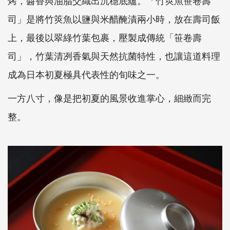
烤，醬香與油脂交織出沉穩底蘊。「竹筴魚笹卷壽
司」是將竹筴魚以鹽與米醋醃漬兩小時，放在壽司飯
上，最後以翠綠竹葉包裹，壓製成傳統「笹卷壽
司」，竹葉清冽香氣與天然抗菌特性，也讓這道料理
成為日本初夏極具代表性的旬味之一。
一方八寸，像是把初夏的風景收進掌心，細緻而完
整。