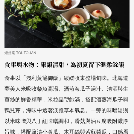
燈燈庵 TOUTOUAN
食事與水物：果韻清甜，為初夏留下溫柔餘韻
食事以「淺利蒸籠御飯」緩緩收束整場旬味。北海道
夢美人米吸收柴魚高湯、酒蒸海瓜子湯汁、清酒與生
薑絲的鮮香精華，米粒晶瑩飽滿，搭配酒蒸海瓜子與
鴨兒芹，海味中透著淡雅草本氣息。一旁的味噌湯則
以米味噌與八丁紅味噌調和，滑菇與油豆腐吸附濃厚
旨味，搭配鹽漬小黃瓜、木耳絲與紫蘇醬瓜，口感層