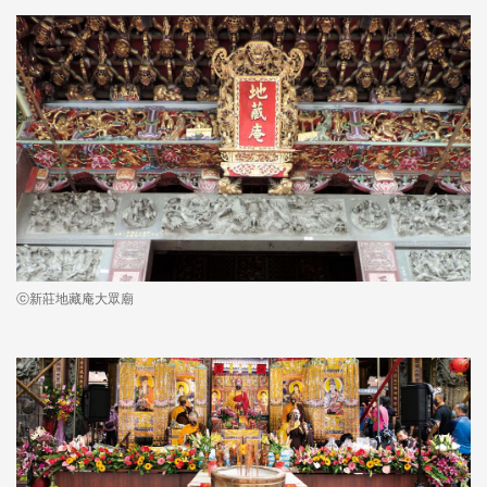
ⓒ新莊地藏庵大眾廟