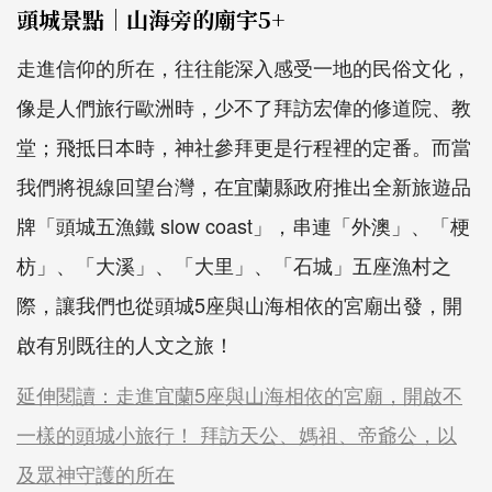
頭城景點｜山海旁的廟宇5+
走進信仰的所在，往往能深入感受一地的民俗文化，
像是人們旅行歐洲時，少不了拜訪宏偉的修道院、教
堂；飛抵日本時，神社參拜更是行程裡的定番。而當
我們將視線回望台灣，在宜蘭縣政府推出全新旅遊品
牌「頭城五漁鐵 slow coast」，串連「外澳」、「梗
枋」、「大溪」、「大里」、「石城」五座漁村之
際，讓我們也從頭城5座與山海相依的宮廟出發，開
啟有別既往的人文之旅！
延伸閱讀：走進宜蘭5座與山海相依的宮廟，開啟不
一樣的頭城小旅行！ 拜訪天公、媽祖、帝爺公，以
及眾神守護的所在