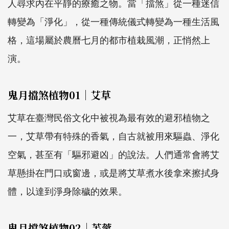
人尋求內在平靜的療癒之物。當「擋煞」從一種迷信
轉變為「淨化」，從一種傳統儀式轉變為一種生活風
格，這場屬於農曆七月的都市植栽風潮，正悄然上
演。
鬼月擋煞植物01｜艾草
艾草在臺灣民俗文化中被視為最有效的避邪植物之
一，艾草帶有特殊的香氣，自古就被用來驅蟲、淨化
空氣，甚至有「驅邪避凶」的說法。人們通常會將艾
草懸掛在門口或窗邊，或是將艾草煮水後拿來擦拭身
體，以達到淨身除穢的效果。
鬼月擋煞植物02｜芙蓉