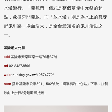
水燈遊行。「開龕門」儀式是整個基隆中元祭的起
點，象徵鬼門開啟。而「放水燈」則是為水上的孤魂
野鬼引路，場面浩大，是全台最知名的鬼月活動之
一。
基隆老大公廟
add
基隆市安樂區樂一路76巷37號
tel
02-24273596
web
tour.klcg.gov.tw/12574772/
note
搭乘基隆市公車501、502號於「國軍福利中心站」下車，往斜
坡向上步行2分鐘即可抵達。