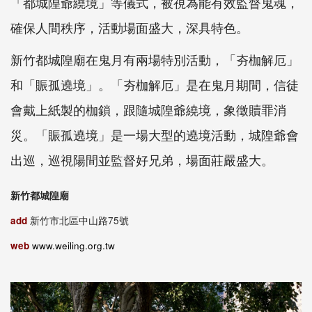
「都城隍爺繞境」等儀式，被視為能有效監督鬼魂，
確保人間秩序，活動場面盛大，深具特色。
新竹都城隍廟在鬼月有兩場特別活動，「夯枷解厄」
和「賑孤遶境」。「夯枷解厄」是在鬼月期間，信徒
會戴上紙製的枷鎖，跟隨城隍爺繞境，象徵贖罪消
災。「賑孤遶境」是一場大型的遶境活動，城隍爺會
出巡，巡視陽間並監督好兄弟，場面莊嚴盛大。
新竹都城隍廟
add
新竹市北區中山路75號
web
www.weiling.org.tw