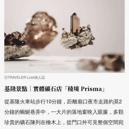
ⓒTRAVELER Luxe旅人誌
基隆景點｜實體礦石店「稜境 Prisma」
從基隆火車站步行10分鐘，距離廟口夜市走路約莫2
分鐘的蜿蜒巷弄中，一大片的落地窗映入眼簾，多顆
珍貴的礦石陳列在檜木上，從門口外可見整個空間宛