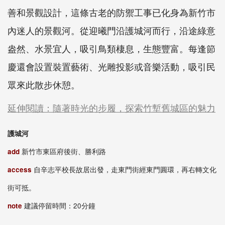
善和景觀設計，這條古老的防禦工事已化身為新竹市
內迷人的景觀河。從迎曦門沿護城河而行，沿途綠意
盎然、水景宜人，吸引鳥類棲息，生態豐富。每逢節
慶還會設置裝置藝術、光雕投影或音樂活動，吸引民
眾來此散步休憩。
延伸閱讀：隨著時光的步履，探索竹塹舊城區的魅力
護城河
add
新竹市東區府後街、勝利路
access
自辛志平校長故居出發，走東門街經東門圓環，再右轉文化
街可抵。
note
建議停留時間：20分鐘