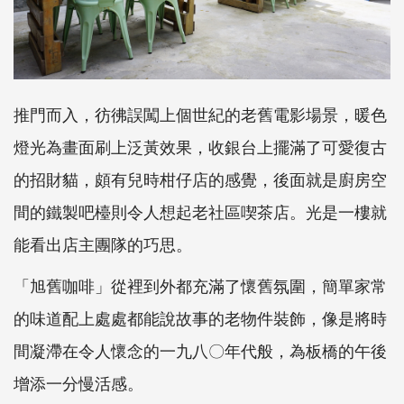
推門而入，彷彿誤闖上個世紀的老舊電影場景，暖色
燈光為畫面刷上泛黃效果，收銀台上擺滿了可愛復古
的招財貓，頗有兒時柑仔店的感覺，後面就是廚房空
間的鐵製吧檯則令人想起老社區喫茶店。光是一樓就
能看出店主團隊的巧思。
「旭舊咖啡」從裡到外都充滿了懷舊氛圍，簡單家常
的味道配上處處都能說故事的老物件裝飾，像是將時
間凝滯在令人懷念的一九八〇年代般，為板橋的午後
增添一分慢活感。