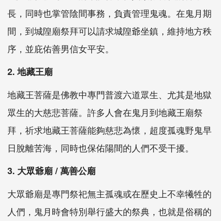
長，同時也掌管陰間事務，負責管理鬼魂。在鬼月期
間，到城隍廟祭拜可以請求城隍爺坐鎮，維持地方秩
序，並庇佑善男信女平安。
2. 地藏王廟
地藏王菩薩是佛教中專門普渡六道眾生、尤其是地獄
眾生的大慈悲菩薩。許多人會在鬼月到地藏王廟祭
拜，祈求地藏王菩薩能夠慈悲為懷，超度孤魂野鬼早
日脫離苦海，同時也保佑陽間的人們不受干擾。
3. 大眾爺廟 / 萬善公廟
大眾爺廟是專門祭祀無主孤魂或在歷史上不幸犧牲的
人們，鬼月時會特別舉行盛大的祭典，也就是俗稱的