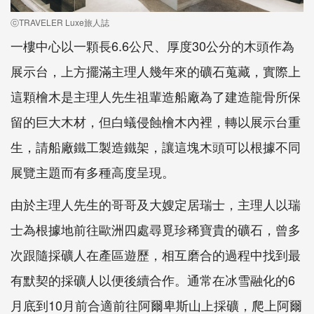
ⓒTRAVELER Luxe旅人誌
一樓中心以一顆長6.6公尺、厚度30公分的木頭作為
展示台，上方擺滿主理人幾年來的礦石蒐藏，實際上
這顆檜木是主理人先生祖輩造船廠為了建造龍骨所保
留的巨大木材，但白蟻侵蝕檜木內裡，轉以展示台重
生，請船廠鐵工製造鐵架，讓這塊木頭可以根據不同
展覽主題而有多種高度呈現。
由於主理人先生的哥哥及大嫂定居瑞士，主理人以瑞
士為根據地前往歐洲四處尋覓珍稀寶貴的礦石，曾多
次跟隨採礦人在產區遊歷，相互磨合的過程中找到最
有默契的採礦人以便後續合作。通常在冰雪融化的6
月底到10月前合適前往阿爾卑斯山上採礦，爬上阿爾