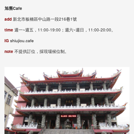
旭舊
Cafe
add
新北市板橋區中山路一段
216
巷
1
號
time
週一~
週五，
11:00-19:00；週六~週日，11:00-20:00。
IG
shiujiou.cafe
note
不提供訂位，採現場候位制。