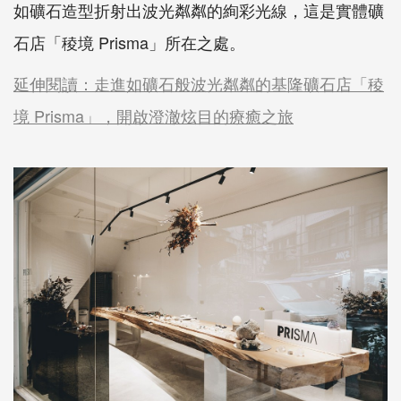
如礦石造型折射出波光粼粼的絢彩光線，這是實體礦
石店「稜境 Prisma」所在之處。
延伸閱讀：走進如礦石般波光粼粼的基隆礦石店「稜
境 Prisma」，開啟澄澈炫目的療癒之旅