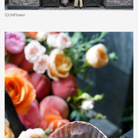
ⓒCNFlower