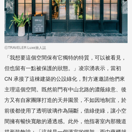
ⓒTRAVELER Luxe旅人誌
「我想要這個空間保有它獨特的特質，可以被看見，
但也留有一點被保護的狀態。」凌宗湧表示，當初
CN 承接了這棟建築的公設綠化，對方遂邀請他們來
主理這個空間。既然前門有中山北路的濃蔭綠意、後
方又有自家團隊打造的天井園景，不如因地制宜，於
前後都使用了透明玻璃作為隔斷，借綠使綠，讓小空
間擁有暢快寬敞的通透感。此外，他指著室內那幾道
拱形裝飾說：「這就是一個溫室的鐵架，而中藥櫃就