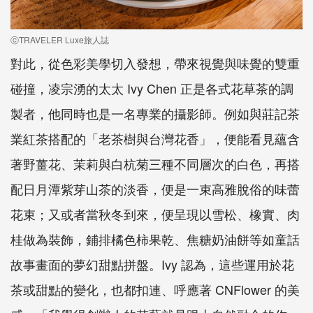
ⓒTRAVELER Luxe旅人誌
對此，從色彩美學切入發想，帶來視覺與味覺的雙重
碰撞，凌宗湧的太太 Ivy Chen 正是各式花草茶的調
製者，他同時也是一名專業的攝影師。例如與莊記茶
業紅茶搭配的「老茶樹與台灣花香」，便能看見蘊含
著野薑花、茉莉與白杭菊三種不同層次的白色，再搭
配日月潭紫芽山茶的淡香，便是一束高雅脫俗的味蕾
花束；又或者當秋冬到來，便呈現以雪松、橡實、肉
桂做為裝飾，鋪排橘色柿果乾、焦糖奶油餅等如童話
故事畫面的夢幻甜點拼盤。Ivy 認為，這些運用於花
茶或甜點的變化，也都扣連、呼應著 CNFlower 的美