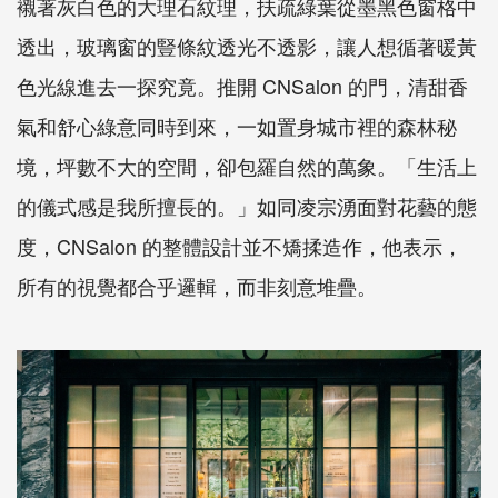
襯著灰白色的大理石紋理，扶疏綠葉從墨黑色窗格中
透出，玻璃窗的豎條紋透光不透影，讓人想循著暖黃
色光線進去一探究竟。推開 CNSalon 的門，清甜香
氣和舒心綠意同時到來，一如置身城市裡的森林秘
境，坪數不大的空間，卻包羅自然的萬象。「生活上
的儀式感是我所擅長的。」如同凌宗湧面對花藝的態
度，CNSalon 的整體設計並不矯揉造作，他表示，
所有的視覺都合乎邏輯，而非刻意堆疊。