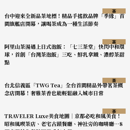
茶
台中迎來全新品茶地標！精品手搖飲品牌「季緣」首
間旗艦店開幕，讓喝茶成為一種生活節奏
茶
阿里山茶湯遇上日式泡飯：「七三茶堂」快閃中和環
球，首創「台灣茶泡飯」三吃、鮮乳拿鐵、濃醇茶甜
點
茶
台北信義區「TWG Tea」全台首間精品外帶茗茶概
念店開幕！奢雅茶香也能輕鬆融入城市日常
茶
TRAVELER Luxe美食地圖｜京都必吃和風美食！
昭和風喫茶店、老宅古蹟餐廳、神社旁的咖啡廳…8