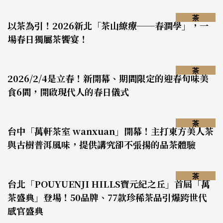
茶
以茶為引！2026新北「茶山繚療──春澗學」，一
場春日獨屬茶饗宴！
茶
2026/2/4是立春！新開幕、期間限定的迎春旬味美
食6間，開啟現代人的春日儀式
茶
台中「萬軒茶室 wanxuan」開幕！主打東方美人茶
與古樹普洱風味，提供講究卻不張揚的品茶體驗
茶
台北「POUYUENJI HILLS寶元紀之丘」首屆「萬
茶盛典」登場！50品牌、77款珍稀茶品引爆跨世代
感官盛典