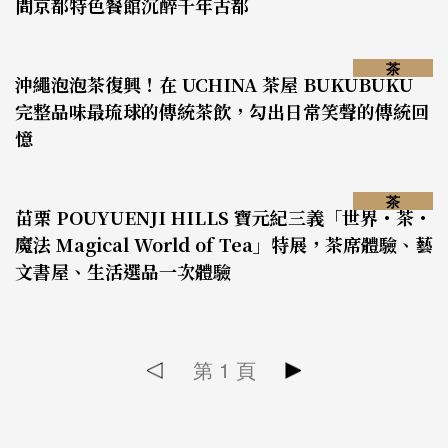
間京都特色餐館沉醉千年古都
茶
沖繩泡泡茶復興！在 UCHINA 茶屋 BUKUBUKU
完整品味最琉球的傳統茶飲，勾出日常笑聲的傳統回
憶
茶
苗栗 POUYUENJI HILLS 寶元紀三義「世界・茶・
魔法 Magical World of Tea」特展，茶席體驗、藝
文書屋、生活選品一次體驗
第
1
頁