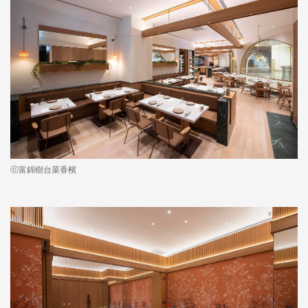
ⓒ富錦樹台菜香檳