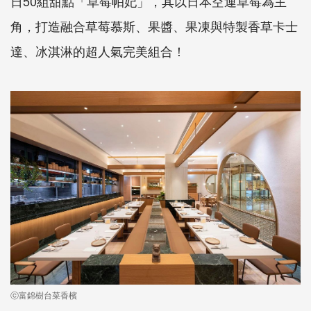
日50組甜點「草莓帕妃」，其以日本空運草莓為主
角，打造融合草莓慕斯、果醬、果凍與特製香草卡士
達、冰淇淋的超人氣完美組合！
ⓒ富錦樹台菜香檳