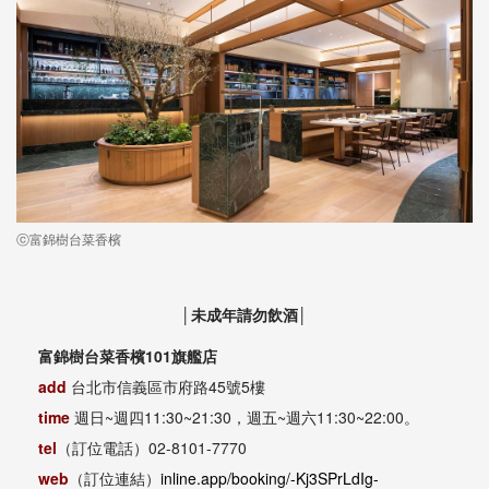
ⓒ富錦樹台菜香檳
│未成年請勿飲酒│
富錦樹台菜香檳101旗艦店
add
台北市信義區市府路45號5樓
time
週日~週四11:30~21:30，週五~週六11:30~22:00。
tel
（訂位電話）02-8101-7770
web
（訂位連結）
inline.app/booking/-Kj3SPrLdIg-