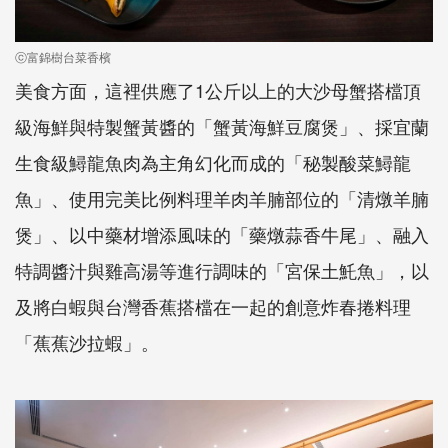
ⓒ富錦樹台菜香檳
美食方面，這裡供應了1公斤以上的大沙母蟹搭檔頂
級海鮮與特製蟹黃醬的「蟹黃海鮮豆腐煲」、採宜蘭
生食級鱘龍魚肉為主角幻化而成的「秘製酸菜鱘龍
魚」、使用完美比例料理羊肉羊腩部位的「清燉羊腩
煲」、以中藥材增添風味的「藥燉蒜香牛尾」、融入
特調醬汁與雞高湯等進行調味的「宮保土魠魚」，以
及將白蝦與台灣香蕉搭檔在一起的創意炸春捲料理
「蕉蕉沙拉蝦」。