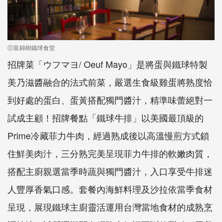
ⓒ富錦樹鐵球食堂
招牌菜「ウフマヨ/ Oeuf Mayo」是將蛋與鐵球特製
美乃滋醬融合的法式前菜，嚴選生食級雞蛋將熟度恰
到好處的蛋白、蛋黃搭配獨門醬汁，精準味蕾絕對一
試成主顧！招牌餐點「鐵球牛排」以美國最頂級的
Prime冷藏菲力牛肉，經過熟成後以高溫慢煎方式鎖
住鮮美肉汁，三分熟完美呈現菲力牛排的軟嫩肉質，
搭配主廚親選當季時蔬與獨門醬汁，入口享受牛排迷
人豐厚香氣口感。套餐內海鮮料理及沙拉依當季食材
呈現，展現鐵球主廚靈活運用台灣當地食材的成熟烹