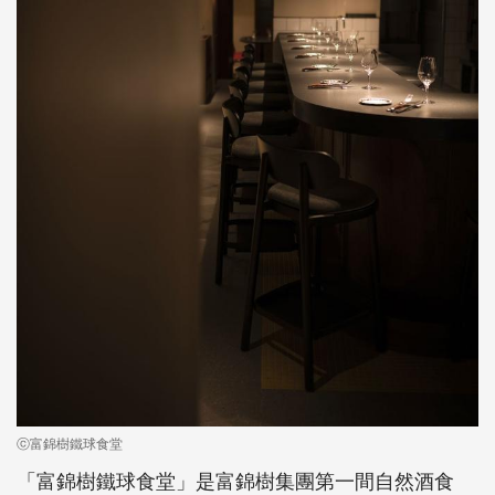
ⓒ富錦樹鐵球食堂
「富錦樹鐵球食堂」是富錦樹集團第一間自然酒食