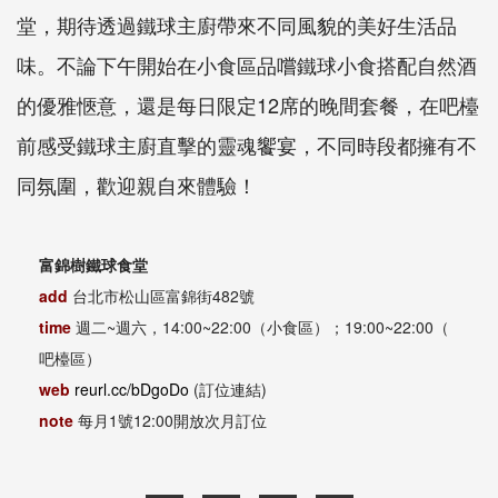
堂，期待透過鐵球主廚帶來不同風貌的美好生活品
味。不論下午開始在小食區品嚐鐵球小食搭配自然酒
的優雅愜意，還是每日限定12席的晚間套餐，在吧檯
前感受鐵球主廚直擊的靈魂饗宴，不同時段都擁有不
同氛圍，歡迎親自來體驗！
富錦樹鐵球食堂
add
台北市松山區富錦街482號
time
週二~週六，14:00~22:00⁣⁣（小食區）；19:00~22:00（⁣
吧檯區）
web
reurl.cc/bDgoDo
(訂位連結)
note
每月1號12:00開放次月訂位