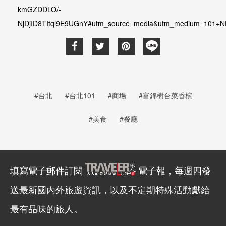
kmGZDDLO/-
NjDjID8TItql9E9UGnY#utm_source=media&utm_medium=1
#台北
#台北101
#商場
#富錦樹台菜香檳
#美食
#餐廳
填寫電子郵件訂閱
電子報，每週四發
送最新國內外旅遊資訊，以及不定期特殊活動獻給
最有品味的旅人。