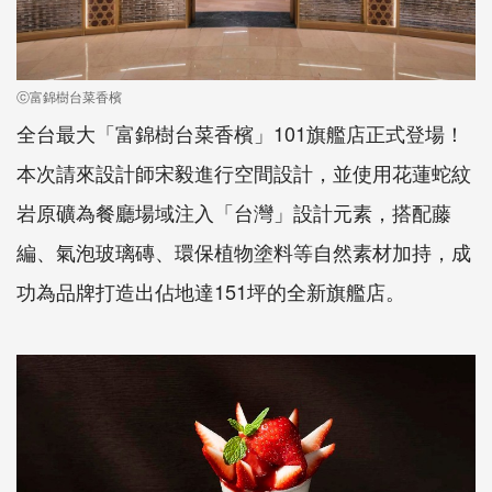
ⓒ富錦樹台菜香檳
全台最大「富錦樹台菜香檳」101旗艦店正式登場！
本次請來設計師宋毅進行空間設計，並使用花蓮蛇紋
岩原礦為餐廳場域注入「台灣」設計元素，搭配藤
編、氣泡玻璃磚、環保植物塗料等自然素材加持，成
功為品牌打造出佔地達151坪的全新旗艦店。