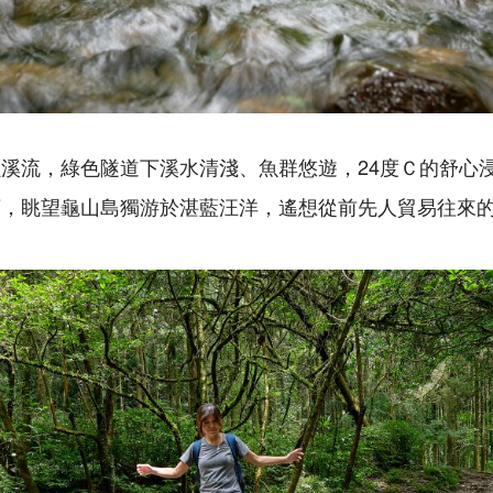
溪流，綠色隧道下溪水清淺、魚群悠遊，24度Ｃ的舒心
頭，眺望龜山島獨游於湛藍汪洋，遙想從前先人貿易往來