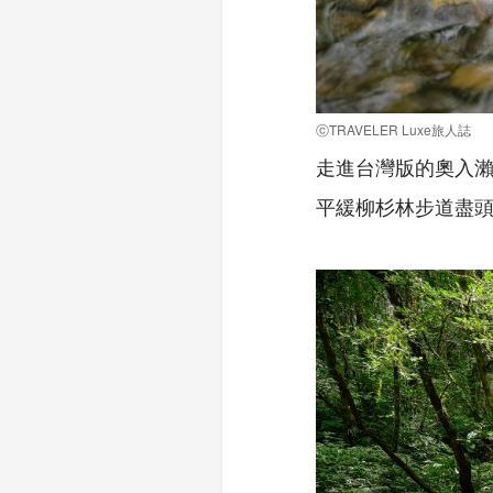
ⓒTRAVELER Luxe旅人誌
走進台灣版的奧入瀨
平緩柳杉林步道盡