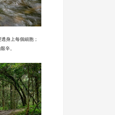
浸透身上每個細胞；
的艱辛。