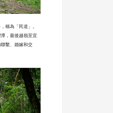
路，稱為「民道」。
灣潭，最後越嶺至宜
的聯繫、婚嫁和交