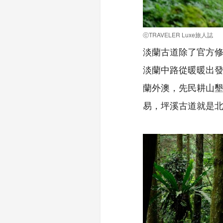
ⓒTRAVELER Luxe旅人誌
淡蘭古道除了官方
淡蘭中路從暖暖出
蘭外澳，先民耕山
易，坪溪古道就是