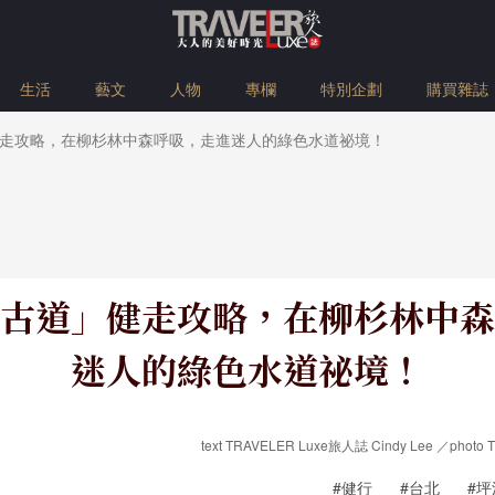
生活
藝文
人物
專欄
特別企劃
購買雜誌
走攻略，在柳杉林中森呼吸，走進迷人的綠色水道祕境！
古道」健走攻略，在柳杉林中森
迷人的綠色水道祕境！
text TRAVELER Luxe旅人誌 Cindy Lee ／pho
#健行
#台北
#