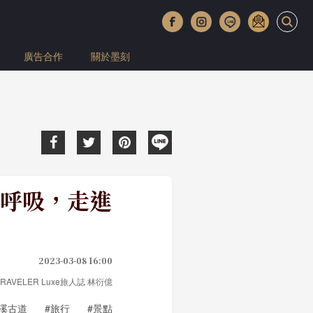
廣告合作
關於墨刻
呼吸，走進
2023-03-08 16:00
to TRAVELER Luxe旅人誌 林衍億
坪溪古道
#旅行
#景點