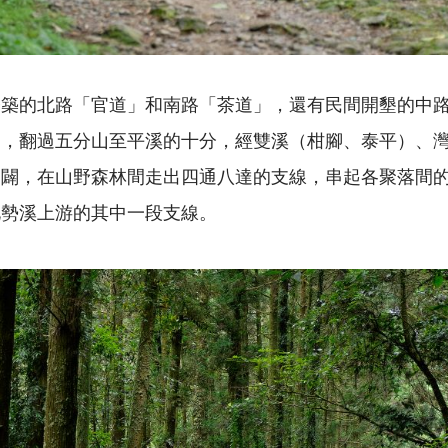
修築的北路「官道」和南路「茶道」，還有民間開墾的中
發，翻過五分山至平溪的十分，經雙溪（柑腳、泰平）、
墾闢，在山野森林間走出四通八達的支線，串起各聚落間
北勢溪上游的其中一段支線。