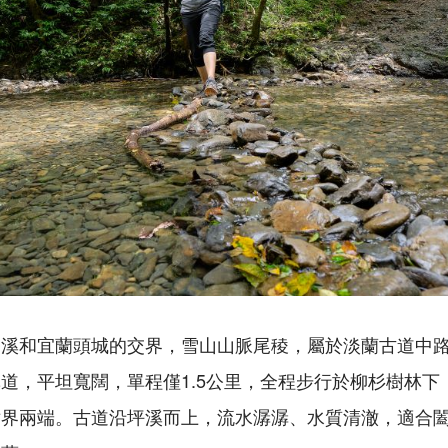
雙溪和宜蘭頭城的交界，雪山山脈尾稜，屬於淡蘭古道中
道，平坦寬闊，單程僅1.5公里，全程步行於柳杉樹林下
世界兩端。古道沿坪溪而上，流水潺潺、水質清澈，適合