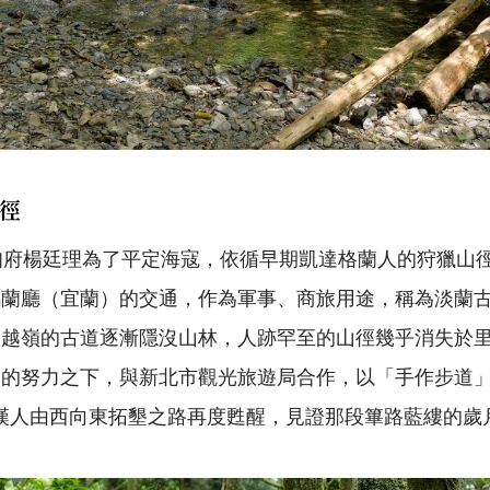
徑
知府楊廷理為了平定海寇，依循早期凱達格蘭人的狩獵山
瑪蘭廳（宜蘭）的交通，作為軍事、商旅用途，稱為淡蘭
山越嶺的古道逐漸隱沒山林，人跡罕至的山徑幾乎消失於
會的努力之下，與新北市觀光旅遊局合作，以「手作步道
年期間漢人由西向東拓墾之路再度甦醒，見證那段篳路藍縷的歲