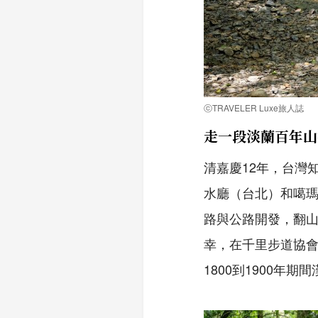
ⓒTRAVELER Luxe旅人誌
走一段淡蘭百年山
清嘉慶12年，台灣
水廳（台北）和噶
路與公路開發，翻
幸，在千里步道協
1800到1900