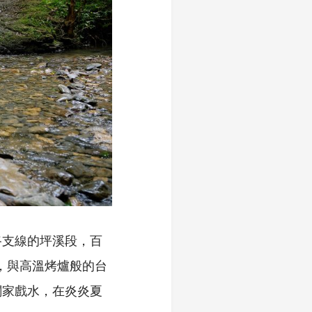
路支線的坪溪段，百
，與高溫烤爐般的台
闔家戲水，在炎炎夏