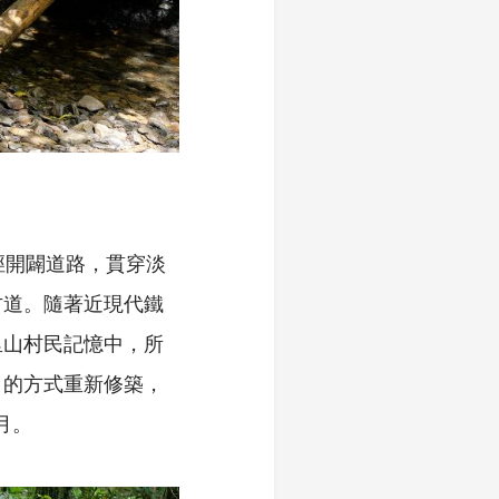
徑開闢道路，貫穿淡
古道。隨著近現代鐵
里山村民記憶中，所
」的方式重新修築，
月。