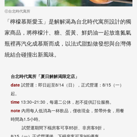
ⓒ台北時代寓所
「檸檬慕斯愛玉」是解解渴為台北時代寓所設計的獨
家商品，將檸檬汁、糖、蛋黃、鮮奶油一起放進氮氣
瓶裡再汽化成慕斯而成，以法式甜點做發想與台灣傳
統結合碰撞出新風味。
台北時代寓所「夏日解解渴限定店」
date
試營運：即日起至8/14（日），正式營運：8/15（一）
起。
time
13:30~21:30，每週二公休，恕不提供訂位服務。
note
內用每人低消為一杯飲品，僅收現金，禁帶外食，用餐
時間為1.5小時。
試營運期間下榻房客可享85折、非房客9折，
8/15（一）正式營運後，下榻房客可享9折優惠。