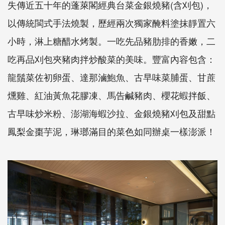
失傳近五十年的蓬萊閣經典台菜金銀燒豬(含刈包)，
以傳統閩式手法燒製，歷經兩次獨家醃料塗抹靜置六
小時，淋上糖醋水烤製。一吃先品豬肋排的香嫩，二
吃再品刈包夾豬肉拌炒酸菜的美味。豐富內容包含：
龍鬚菜佐初卵蛋、達那滷鮑魚、古早味菜脯蛋、甘蔗
燻雞、紅油黃魚花膠凍、馬告鹹豬肉、櫻花蝦拌飯、
古早味炒米粉、澎湖海蝦沙拉、金銀燒豬刈包及甜點
鳳梨金棗芋泥，琳瑯滿目的菜色如同辦桌一樣澎派！