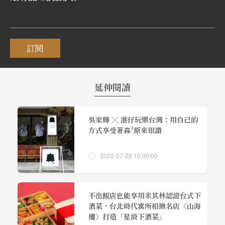
訂閱
延伸閱讀
吳家輝 ╳ 港仔玩樂台灣：用自己的
方式享受著森³原來很讚
2022-07-28 10:00:00
不出飯店也能享用米其林認證台式下
酒菜，台北時代寓所相揪名店《山海
樓》打造「星級下酒菜」