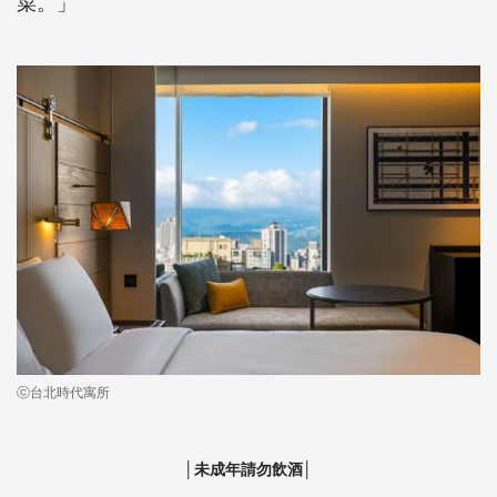
菜。」
ⓒ台北時代寓所
│未成年請勿飲酒│