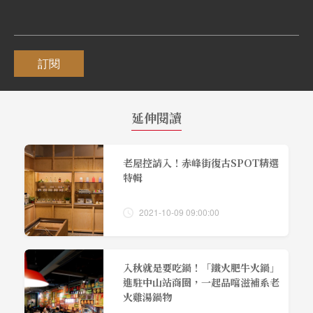
訂閱
延伸閱讀
老屋控請入！赤峰街復古SPOT精選
特輯
2021-10-09 09:00:00
入秋就是要吃鍋！「鐵火肥牛火鍋」
進駐中山站商圈，一起品嚐滋補系老
火雞湯鍋物