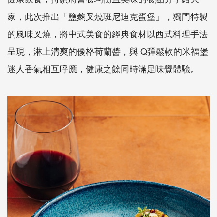
家，此次推出「鹽麴叉燒班尼迪克蛋堡」，獨門特製
的風味叉燒，將中式美食的經典食材以西式料理手法
呈現，淋上清爽的優格荷蘭醬，與 Q彈鬆軟的米福堡
迷人香氣相互呼應，健康之餘同時滿足味覺體驗。