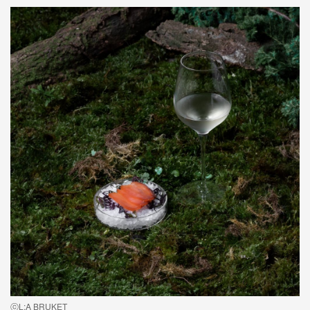
ⓒL:A BRUKET