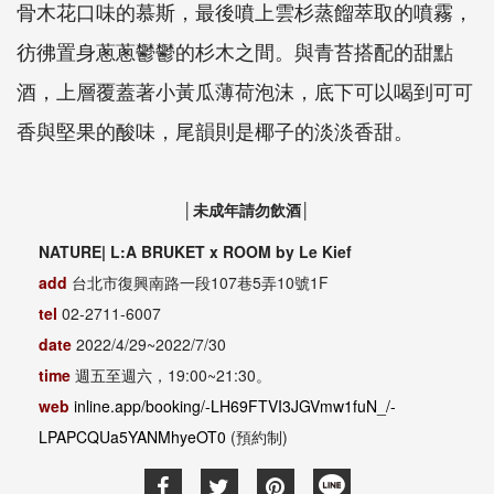
骨木花口味的慕斯，最後噴上雲杉蒸餾萃取的噴霧，
彷彿置身蔥蔥鬱鬱的杉木之間。與青苔搭配的甜點
酒，上層覆蓋著小黃瓜薄荷泡沫，底下可以喝到可可
香與堅果的酸味，尾韻則是椰子的淡淡香甜。
│未成年請勿飲酒│
NATURE| L:A BRUKET x ROOM by Le Kief
add
台北市復興南路一段107巷5弄10號1F
tel
02-2711-6007
date
2022/4/29~2022/7/30
time
週五至週六，19:00~21:30。
web
inline.app/booking/-LH69FTVI3JGVmw1fuN_/-
LPAPCQUa5YANMhyeOT0
(預約制)