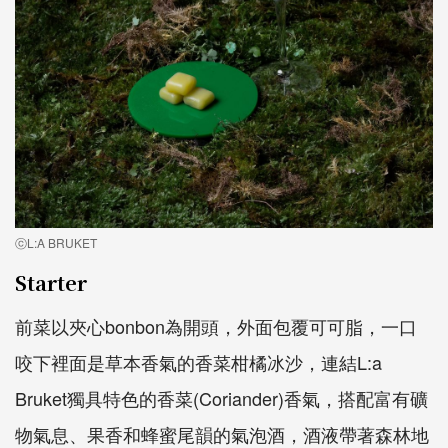
ⓒL:A BRUKET
Starter
前菜以夾心bonbon為開頭，外面包覆可可脂，一口
咬下裡面是草本香氣的香菜柑橘冰沙，連結L:a
Bruket獨具特色的香菜(Coriander)香氣，搭配富有礦
物氣息、果香和蜂蜜尾韻的氣泡酒，酒液帶著森林地