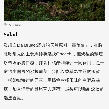
ⓒL:A BRUKET
Salad
發想自L:a Bruket經典的天然原料「墨角藻」，並將
北歐常見的主食馬鈴薯製成Gnocchi，煎烤後的麵疙
瘩帶著酥脆口感，拌著柑橘醋和海藻一同食用，是一
道清爽開胃的沙拉前菜。搭配以香草為主題的酒款，
一樣帶點海岸的元素，用礦物柑橘風味的白酒為基
底，加入清新的鼠尾草與薄荷，最後可以喝到悠長的
迷迭香氣。