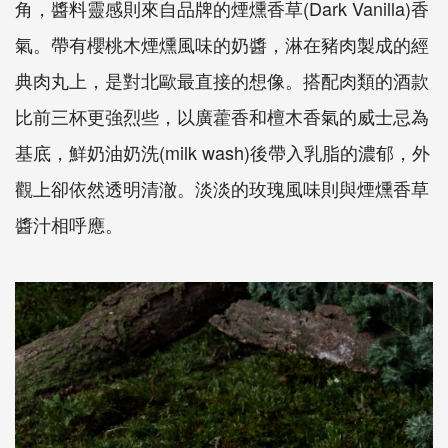
角，醬料靈感則來自品牌的煙燻香草(Dark Vanilla)香
氣。帶有櫻桃木煙燻風味的奶醬，淋在豬肉製成的經
典肉丸上，是對北歐最直接的想像。搭配肉類的酒款
比前三杯更強烈些，以廣藿香和檀木香氣的威士忌為
基底，鮮奶油奶洗(milk wash)後帶入乳脂的濃郁，外
觀上卻依然透明清澈。淡淡的玫瑰風味則與煙燻香草
醬汁相呼應。