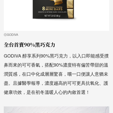
ⓒGODIVA
全台首賣90%黑巧克力
GODIVA 醇享系列90%黑巧克力，以入口即能感受撲
鼻而來的可可香氣，搭配90%濃度特有偏苦帶甜的溫
潤質感，在口中化成層層驚喜，嚐一口便讓人意猶未
盡。且據醫學報導，濃度越高的可可更具抗氧化、護
健康功效，是在初冬溫暖人心的內斂首選！