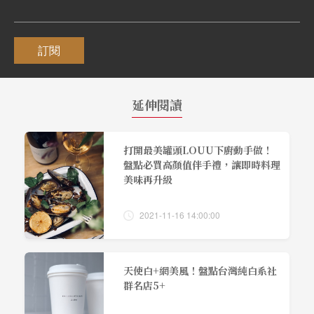
訂閱
延伸閱讀
打開最美罐頭LOUU下廚動手做！
盤點必買高顏值伴手禮，讓即時料理
美味再升級
2021-11-16 14:00:00
天使白+網美風！盤點台灣純白系社
群名店5+