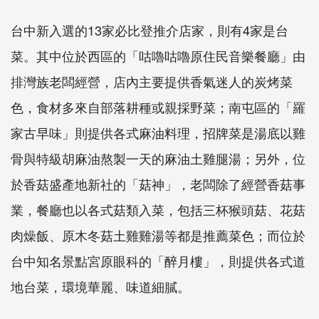
台中新入選的13家必比登推介店家，則有4家是台
菜。其中位於西區的「咕嚕咕嚕原住民音樂餐廳」由
排灣族老闆經營，店內主要提供香氣迷人的炭烤菜
色，食材多來自部落耕種或親採野菜；南屯區的「羅
家古早味」則提供各式麻油料理，招牌菜是湯底以雞
骨與特級胡麻油熬製一天的麻油土雞腿湯；另外，位
於香菇盛產地新社的「菇神」，老闆除了經營香菇事
業，餐廳也以各式菇類入菜，包括三杯猴頭菇、花菇
肉燥飯、原木冬菇土雞雞湯等都是推薦菜色；而位於
台中知名景點宮原眼科的「醉月樓」，則提供各式道
地台菜，環境華麗、味道細膩。