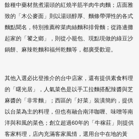
餘種中藥材熬煮湯頭的紅燒半筋半肉牛肉麵；店面雅
致的「木公麥面」則以湯頭醇厚、麵條帶彈性的各式
麵點聞名，特別推薦榨菜肉絲麵和排骨麵；從路邊攤
起家的「饕之鄉」，則從小籠包、現點現做的綠豆沙
鍋餅、麻辣乾麵和福州乾麵等，都廣受歡迎。
其他入選必比登推介的台中店家，還有提供素食料理
的「曙光居」，人氣菜色是以手工拉麵搭配辣醬與芝
麻醬的「非常麵」；西區的「好菜」裝潢簡約，提供
以台菜為主的料理，但也有融合南洋咖喱、味噌等南
洋與和風的菜色；創立超過60年的「牛稼莊」則提供
客家料理，店內充滿客家風情，選用台中在地的黃