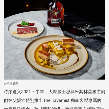
ⓒ尚格酒業
時序進入2021下半年，大摩威士忌與米其林星級主廚
們在父親節特別推出The Tavernist 獨家客製專屬的
大摩星級饗食，跨越距離鴻溝，邀請貴賓在網路雲端