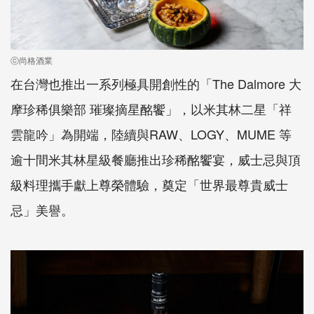
ⓒ尚格酒業
在台灣也推出一系列極具開創性的「The Dalmore 大
摩珍稀俱樂部 璀璨摘星酩饗」，以米其林二星「祥
雲龍吟」為開端，陸續與RAW、LOGY、MUME 等
逾十間米其林星級餐廳推出珍稀酩饗宴，威士忌與頂
級料理攜手獻上尊榮體驗，奠定「世界最尊貴威士
忌」美譽。