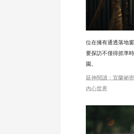
位在擁有通透落地窗的
要探訪不僅得抓準
園。
延伸閱讀：宜蘭祕
內心世界