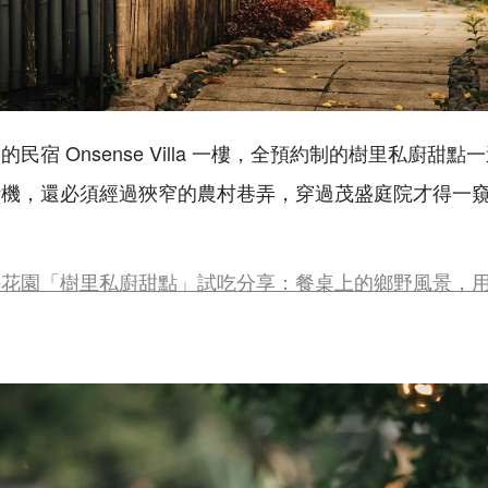
民宿 Onsense Villa 一樓，全預約制的樹里私廚甜
時機，還必須經過狹窄的農村巷弄，穿過茂盛庭院才得一
密花園「樹里私廚甜點」試吃分享：餐桌上的鄉野風景，