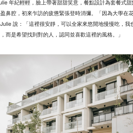
Julie 年紀輕輕，臉上帶著甜甜笑意，餐點設計為套餐式
充盈鼻腔，初來乍訪的疲憊緊張登時消彌。「因為大學在
Julie 說：「這裡很安靜，可以全家來悠閒地慢慢吃，
消，而是希望找到對的人，認同並喜歡這裡的風格。」