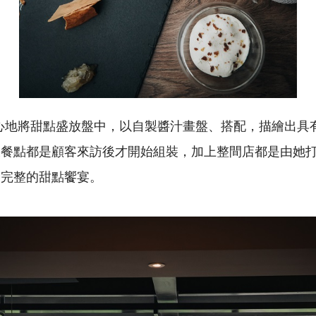
e 細心地將甜點盛放盤中，以自製醬汁畫盤、搭配，描繪出
樣餐點都是顧客來訪後才開始組裝，加上整間店都是由她
最完整的甜點饗宴。