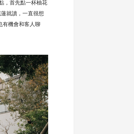
甜點，首先點一杯柚花
花蓮就讀，一直很想
我也有機會和客人聊