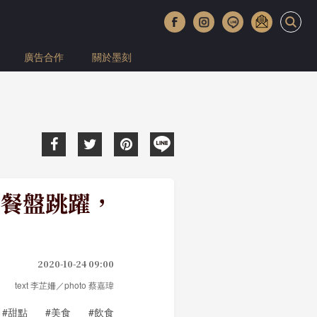
廣告合作
關於墨刻
餐盤跳躍，
2020-10-24 09:00
text 李芷姍／photo 蔡嘉瑋
#甜點
#美食
#飲食