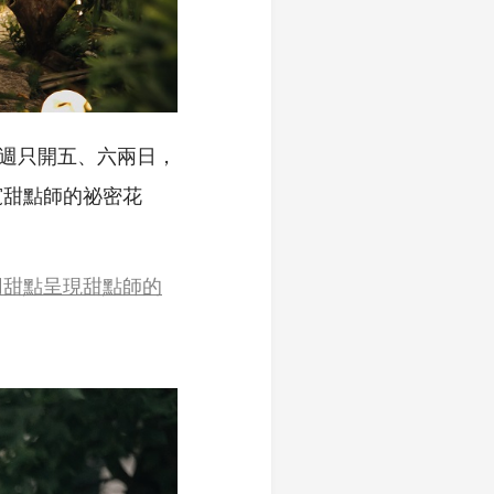
點一週只開五、六兩日，
窺甜點師的祕密花
用甜點呈現甜點師的