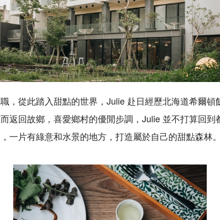
職，從此踏入甜點的世界，Julie 赴日經歷北海道希爾
而返回故鄉，喜愛鄉村的優閒步調，Julie 並不打算回
頭，一片有綠意和水景的地方，打造屬於自己的甜點森林