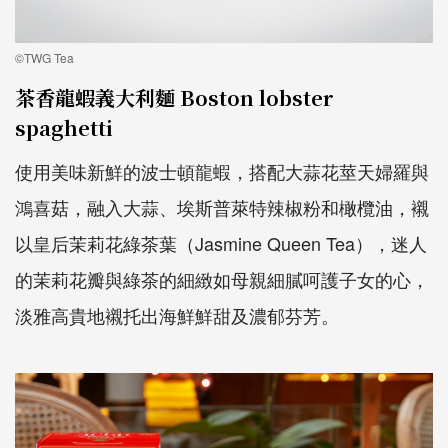
©TWG Tea
茶香龍蝦義大利麵 Boston lobster
spaghetti
使用美味新鮮的波士頓龍蝦，搭配大蒜花莖天婦羅與
鴻喜菇，融入大蒜、埃斯普萊特辣椒粉和橄欖油，襯
以皇后茉莉花綠茶葉（Jasmine Queen Tea），迷人
的茉莉花瓣與綠茶的細緻如母親細膩呵護子女的心，
淡雅高貴地襯托出海鮮鮮甜及濃郁芬芳。