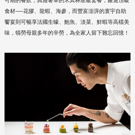
食材──花膠、龍蝦、海參，而豐富澎湃的寰宇自助
饗宴則可暢享法國生蠔、鮑魚、淡菜、鮮蝦等高檔美
味，犒勞母親多年的辛勞，為全家人留下難忘回憶！