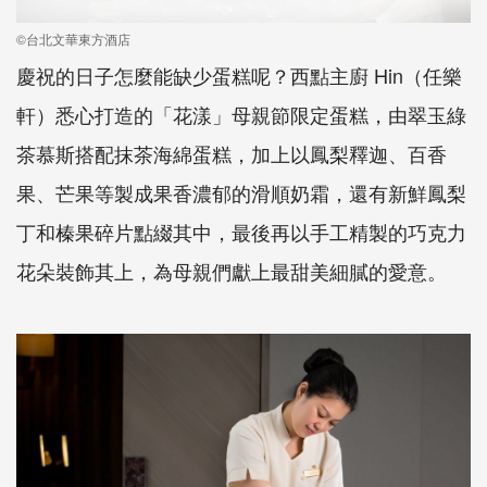
©台北文華東方酒店
慶祝的日子怎麼能缺少蛋糕呢？西點主廚 Hin（任樂
軒）悉心打造的「花漾」母親節限定蛋糕，由翠玉綠
茶慕斯搭配抹茶海綿蛋糕，加上以鳳梨釋迦、百香
果、芒果等製成果香濃郁的滑順奶霜，還有新鮮鳳梨
丁和榛果碎片點綴其中，最後再以手工精製的巧克力
花朵裝飾其上，為母親們獻上最甜美細膩的愛意。