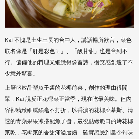
Kai 不愧是土生土長的台中人，講話暢所欲言，菜色
取名像是「肝是彩色ㄟ」、「酸甘甜」也是台到不
行。偏偏他的料理又細緻得像首詩，衝突感創造了不
少意外驚喜。
上層盛放晶瑩魚子醬的花椰前菜，創作的理由很間
單，Kai 說反正花椰菜正當季，現在吃最美味。但內
容卻精緻細膩絲毫不打折，以香濃的花椰菜慕斯、清
透的青蘋果果凍搭配魚子醬，最後點綴脆口的烤花椰
菜乾，花椰菜的香甜滿溢唇齒，確實感受到當令旬味