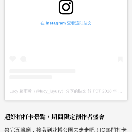
在 Instagram 查看這則貼文
Lucy 路雨希（@lucy_luyusy）分享的貼文
於
PDT 2018 年 7月 月 8 日 下午 11:57
超好拍打卡景點，期間限定創作者盛會
祭完五臟廟，接著到花博公園去走走吧！IG熱門打卡