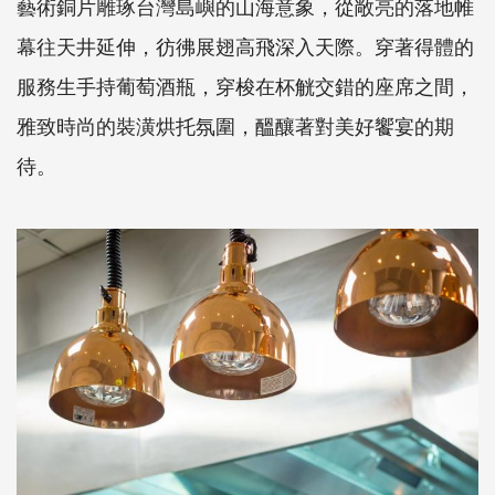
藝術銅片雕琢台灣島嶼的山海意象，從敞亮的落地帷
幕往天井延伸，彷彿展翅高飛深入天際。穿著得體的
服務生手持葡萄酒瓶，穿梭在杯觥交錯的座席之間，
雅致時尚的裝潢烘托氛圍，醞釀著對美好饗宴的期
待。