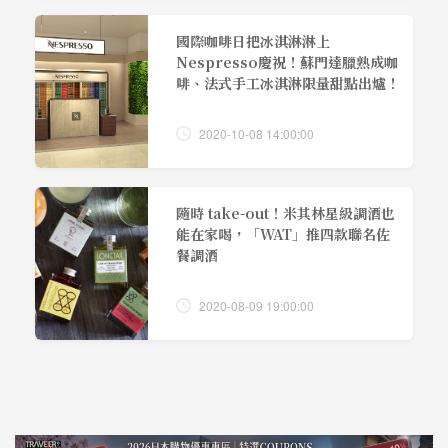
國際咖啡日把冰淇淋淋上
Nespresso慶祝！蘇門達臘熟成咖
啡、法式手工冰淇淋限量甜點出爐！
2020-10-08 14:00:00
隨時 take-out！米其林星級調酒也
能在家喝，「WAT」推四款聯名佐
餐調酒
2020-08-09 19:00:00