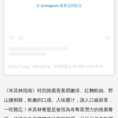
在 Instagram 查看這則貼文
Emily Chung（@emily7q）分享的貼文
於
PDT 2018 年 8月 月 4 日 上午 5:43
《米其林指南》特別推薦香蔥燜嫩排、紅麴軟絲、野
山鹽焗雞，軟嫩的口感、入味醬汁，讓人口齒留香，
一吃難忘！米其林餐盤是被視為有奪星潛力的推薦餐