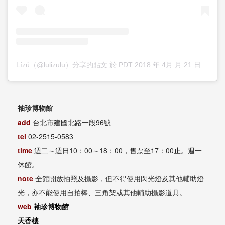
Lízú（@lulizulu）分享的貼文
於
PDT 2018 年 4月 月 21 日 上午 11:45
袖珍博物館
add
台北市建國北路一段96號
tel
02-2515-0583
time
週二～週日10：00～18：00，售票至17：00止。週一
休館。
note
全館開放拍照及攝影，但不得使用閃光燈及其他輔助燈
光，亦不能使用自拍棒、三角架或其他輔助攝影道具。
web
袖珍博物館
天香樓