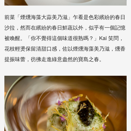
前菜「煙燻海藻大蒜美乃滋」乍看是色彩繽紛的春日
沙拉，然而在繽紛的春日鮮蔬以外，似乎有一個記憶
被喚醒。「你不覺得這個味道很熟嗎？」Kai 笑問，
花枝輕燙保留清甜口感，佐以煙燻海藻美乃滋，燻香
提振味蕾，彷彿走進綠意盎然的寶島之春。