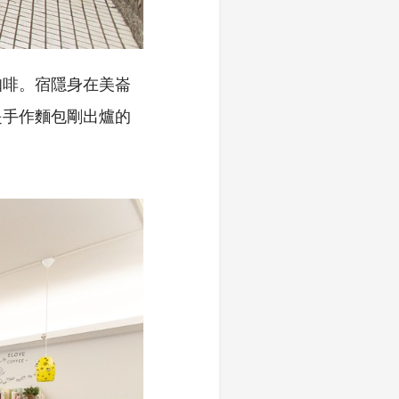
咖啡。宿隱身在美崙
是手作麵包剛出爐的