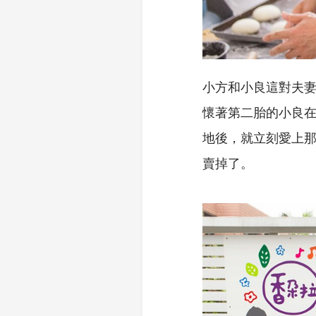
小方和小良這對夫妻
懷著第二胎的小良在
地後，就立刻愛上
賣掉了。