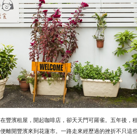
子在豐濱租屋，開起咖啡店，卻天天門可羅雀。五年後，
，便離開豐濱來到花蓮市。一路走來經歷過的挫折不只這