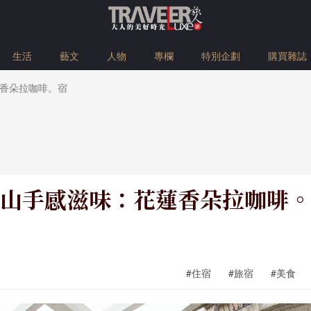
生活
藝文
人物
專欄
特別企劃
購買雜誌
香朵拉咖啡。宿
山手感滋味：花蓮香朵拉咖啡。
#住宿
#旅宿
#美食