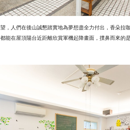
想望，人們在後山誠懇踏實地為夢想盡全力付出，香朵拉
午都能在屋頂陽台近距離欣賞軍機起降畫面，撲鼻而來的