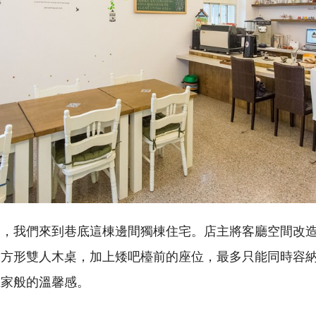
引，我們來到巷底這棟邊間獨棟住宅。店主將客廳空間改
張方形雙人木桌，加上矮吧檯前的座位，最多只能同時容
在家般的溫馨感。