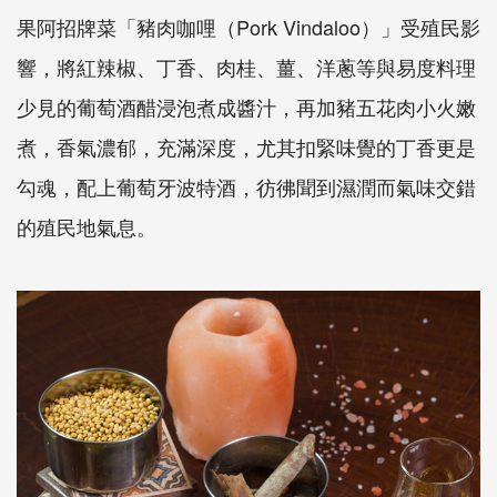
果阿招牌菜「豬肉咖哩（Pork Vindaloo）」受殖民影
響，將紅辣椒、丁香、肉桂、薑、洋蔥等與易度料理
少見的葡萄酒醋浸泡煮成醬汁，再加豬五花肉小火嫩
煮，香氣濃郁，充滿深度，尤其扣緊味覺的丁香更是
勾魂，配上葡萄牙波特酒，彷彿聞到濕潤而氣味交錯
的殖民地氣息。