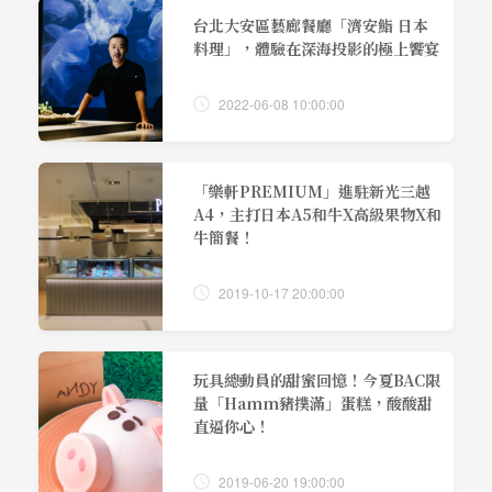
台北大安區藝廊餐廳「濟安鮨 日本
料理」，體驗在深海投影的極上饗宴
2022-06-08 10:00:00
「樂軒PREMIUM」進駐新光三越
A4，主打日本A5和牛X高級果物X和
牛簡餐！
2019-10-17 20:00:00
玩具總動員的甜蜜回憶！今夏BAC限
量「Hamm豬撲滿」蛋糕，酸酸甜
直逼你心！
2019-06-20 19:00:00