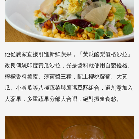
他從農家直接引進新鮮蔬果，「黃瓜酪梨優格沙拉」
改良傳統印度黃瓜沙拉，光是醬料就使用自製優格、
檸檬香料糖漿、薄荷醬三種，配上櫻桃蘿蔔、大黃
瓜、小黃瓜等八種蔬菜與鷹嘴豆酥組合，還創意加入
人蔘果，多重蔬果分部大合唱，絕對振奮食慾。