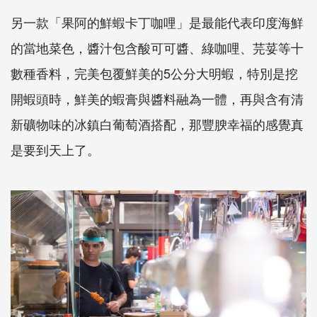
另一款「果阿的鮮蝦卡丁咖哩」是最能代表印度海鮮
的當地菜色，醬汁包含酸可可醬、綠咖哩、芫荽等十
數種香料，完美包覆鮮美的5公分大明蝦，特別是挖
開蝦頭時，鮮美的蝦膏與醬料融為一體，再與含有清
新礦物味的冰鎮白葡萄酒搭配，那豐腴幸福的感覺真
是要到天上了。