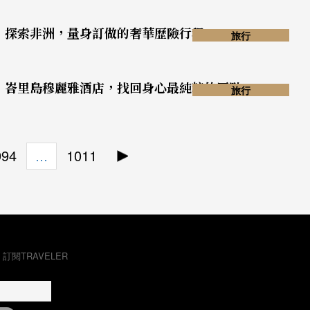
探索非洲，量身訂做的奢華歷險行程
旅行
峇里島穆麗雅酒店，找回身心最純粹的原點
旅行
994
1011
…
，訂閱TRAVELER