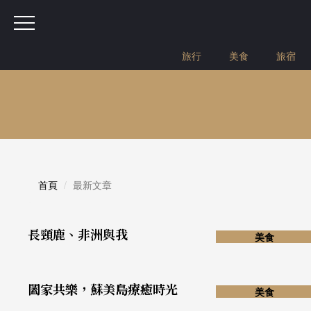
旅行
美食
旅宿
首頁
最新文章
長頸鹿、非洲與我
美食
闔家共樂，蘇美島療癒時光
美食