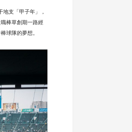
天干地支「甲子年」，
從職棒草創期一路經
中棒球隊的夢想。