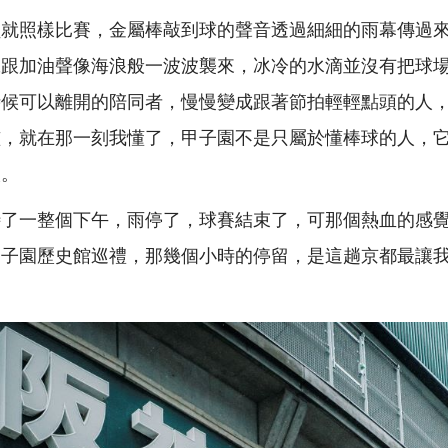
員就照樣比賽，金屬棒敲到球的聲音透過細細的雨幕傳過
號跟加油聲像海浪般一波波襲來，冰冷的水滴並沒有把球
時候可以離開的陪同者，慢慢變成跟著節拍輕輕點頭的人
孩，就在那一刻我懂了，甲子園不是只屬於懂棒球的人，
人。
待了一整個下午，雨停了，球賽結束了，可那個熱血的感
甲子園歷史館巡禮，那幾個小時的停留，是這趟京都最讓