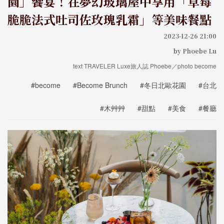
園」饗宴！在夢幻玻璃屋中享用「草莓
脆脆法式吐司佐玫瑰乳霜」等美味餐點
2023-12-26 21:00
by Phoebe Lu
text TRAVELER Luxe旅人誌 Phoebe／photo become
#become
#Become Brunch
#冬日北歐花園
#台北
#木艸艸
#甜點
#美食
#餐廳