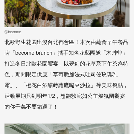
ⓒbecome
北歐野生花園出沒台北都會區！本次由蔬食早午餐品
牌「become brunch」攜手知名花藝團隊「木艸艸」
打造冬日北歐花園饗宴，以夢幻的花草系下午茶為特
色，期間限定供應「草莓脆脆法式吐司佐玫瑰乳
霜」、「橙花白酒醋蒔蘿鷹嘴豆沙拉」等美味餐點，
活動展期只到明年1/2，想體驗宛如公主般氛圍饗宴
的你千萬不要錯過了！