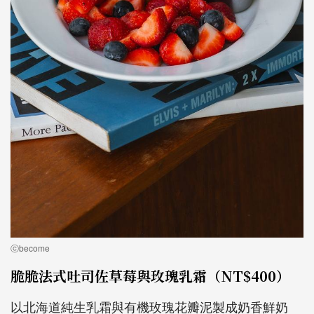
ⓒbecome
脆脆法式吐司佐草莓與玫瑰乳霜（NT$400）
以北海道純生乳霜與有機玫瑰花瓣泥製成奶香鮮奶