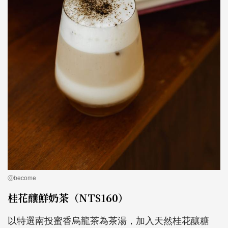
ⓒbecome
桂花釀鮮奶茶（NT$160）
以特選南投蜜香烏龍茶為茶湯，加入天然桂花釀糖