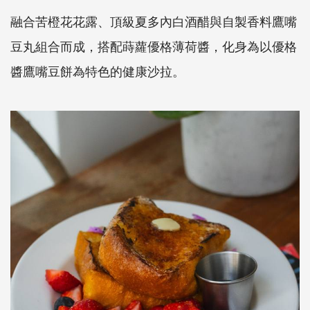
融合苦橙花花露、頂級夏多內白酒醋與自製香料鷹嘴
豆丸組合而成，搭配蒔蘿優格薄荷醬，化身為以優格
醬鷹嘴豆餅為特色的健康沙拉。