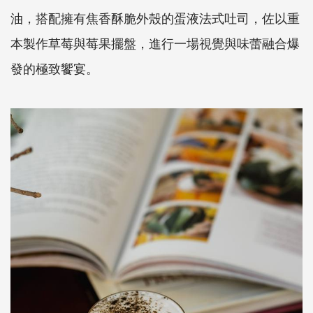
油，搭配擁有焦香酥脆外殼的蛋液法式吐司，佐以重
本製作草莓與莓果擺盤，進行一場視覺與味蕾融合爆
發的極致饗宴。