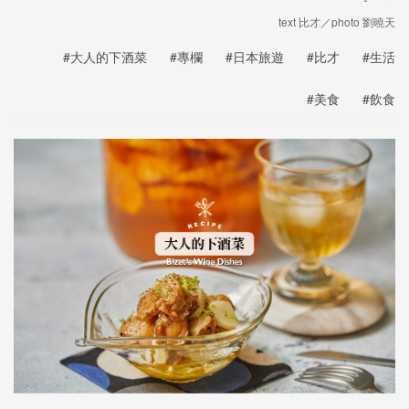
text 比才／photo 劉曉天
#大人的下酒菜
#專欄
#日本旅遊
#比才
#生活
#美食
#飲食