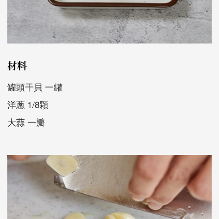
材料
罐頭干貝 一罐
洋蔥 1/8顆
大蒜 一瓣