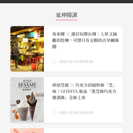
延伸閱讀
吳家輝 ╳ 港仔玩樂台灣：入世又抽
離的灶咖，可惜只有五顆的古早鹹湯
圓
2022-02-15 08:00:00
烘焙芝麻 ╳ 巧克力的絕妙新「芝」
味！GODIVA 新品「黑芝麻巧克力
霜淇淋」全新上市
2020-12-08 14:00:00