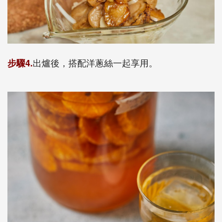
出爐後，搭配洋蔥絲一起享用。
步驟4.