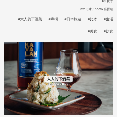
by 比才
text 比才／photo 張晉瑞
#大人的下酒菜
#專欄
#日本旅遊
#比才
#生活
#美食
#飲食