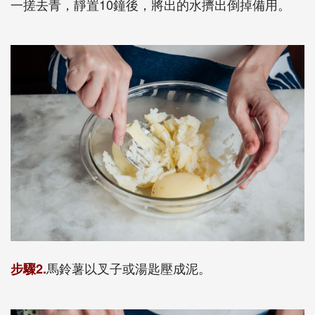
一搓去青，靜置10鐘後，將出的水擠出倒掉備用。
馬鈴薯以叉子或湯匙壓成泥。
步驟2.