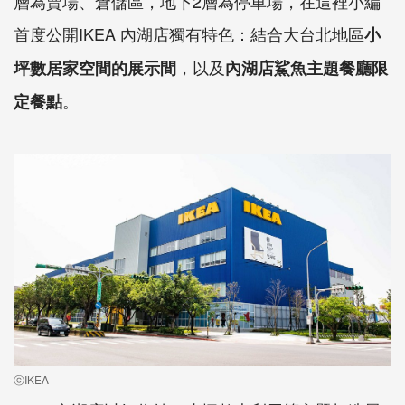
層為賣場、倉儲區，地下2層為停車場，在這裡小編
首度公開IKEA 內湖店獨有特色：結合大台北地區
小
，以及
坪數居家空間的展示間
內湖店鯊魚主題餐廳限
。
定餐點
ⓒIKEA