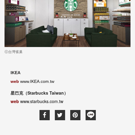
ⓒ台灣雀巢
IKEA
web
www.IKEA.com.tw
星巴克（Starbucks Taiwan）
web
www.starbucks.com.tw