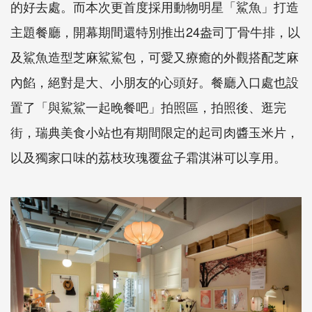
的好去處。而本次更首度採用動物明星「鯊魚」打造
主題餐廳，開幕期間還特別推出24盎司丁骨牛排，以
及鯊魚造型芝麻鯊鯊包，可愛又療癒的外觀搭配芝麻
內餡，絕對是大、小朋友的心頭好。餐廳入口處也設
置了「與鯊鯊一起晚餐吧」拍照區，拍照後、逛完
街，瑞典美食小站也有期間限定的起司肉醬玉米片，
以及獨家口味的荔枝玫瑰覆盆子霜淇淋可以享用。