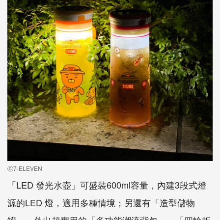
ⓒ7-ELEVEN
「LED 發光水壺」可盛裝600ml容量，內建3段式燈
源的LED 燈，適用多種情境；另還有「造型儲物
罐」、外出超實用的「多功能潮流背包」、「四輪折