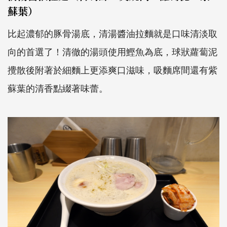
蘇葉）
比起濃郁的豚骨湯底，清湯醬油拉麵就是口味清淡取
向的首選了！清徹的湯頭使用鰹魚為底，球狀蘿蔔泥
攪散後附著於細麵上更添爽口滋味，吸麵席間還有紫
蘇葉的清香點綴著味蕾。