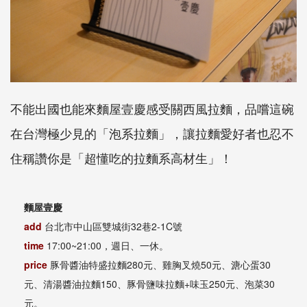
不能出國也能來麵屋壹慶感受關西風拉麵，品嚐這碗
在台灣極少見的「泡系拉麵」，讓拉麵愛好者也忍不
住稱讚你是「超懂吃的拉麵系高材生」！
麵屋壹慶
add
台北市中山區雙城街32巷2-1C號
time
17:00~21:00，週日、一休。
price
豚骨醬油特盛拉麵280元、雞胸叉燒50元、溏心蛋30
元、清湯醬油拉麵150、豚骨鹽味拉麵+味玉250元、泡菜30
元。