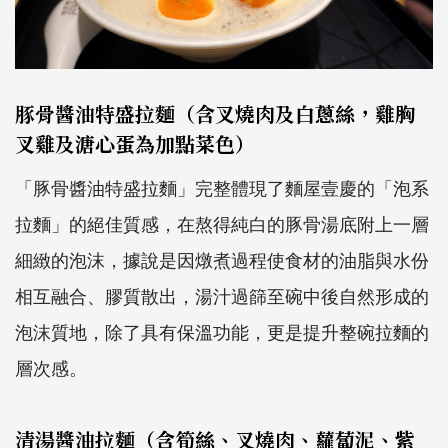
豚骨醬油特盛拉麵（含叉燒肉及白蔥絲，雞胸
叉雞及溏心蛋為加點菜色）
「豚骨醬油特盛拉麵」完整體現了麵屋壹慶的「泡系
拉麵」的絕佳質感，在熬得純白的豚骨湯底附上一層
細緻的泡沫，據說是因燉煮過程使食材的油脂與水份
相互融合、膠質散出，湯汁過篩至碗中後自然形成的
泡沫質地，除了具有保溫功能，更是提升整碗拉麵的
層次感。
清湯醬油拉麵（含筍絲、叉燒肉、蘿蔔泥、紫