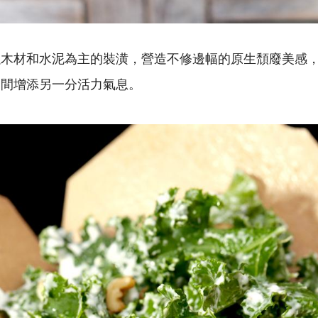
以木材和水泥為主的裝潢，營造不修邊幅的原生頹廢美感
空間增添另一分活力氣息。