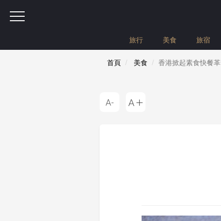
旅行
美食
旅宿
首頁
美食
香港掀起素食快餐革