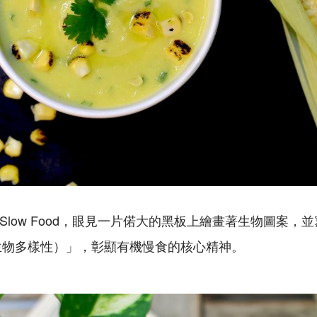
st Slow Food，眼見一片偌大的黑板上繪畫著生物圖案，並寫著
y（慶祝生物多樣性）」，彰顯有機慢食的核心精神。