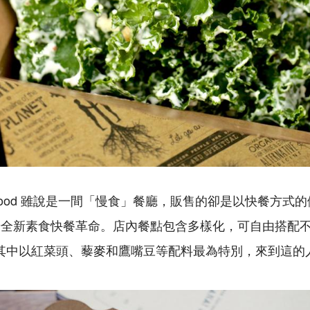
Slow Food 雖說是一間「慢食」餐廳，販售的卻是以快餐方
場全新素食快餐革命。店內餐點包含多樣化，可自由搭配
ox），其中以紅菜頭、藜麥和鷹嘴豆等配料最為特別，來到這