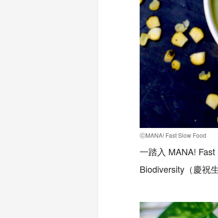
ⓒMANA! Fast Slow Food
一踏入 MANA! Fa
Biodiversit