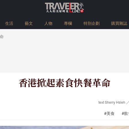
生活
藝文
人物
專欄
特別企劃
購買雜誌
命
香港掀起素食快餐革命
text Sherry Hsieh
#美食
#飲