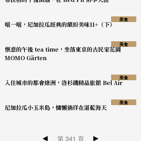
美食
嚐一嚐，尼加拉瓜經典的繽紛美味11+（下）
美食
愜意的午後 tea time，坐落東京的古民家花園
MOMO Gärten
美食
入住城市的都會綠洲，洛杉磯精品旅館 Bel Air
美食
尼加拉瓜小玉米島，慵懶徜徉在湛藍海天
第
341
頁