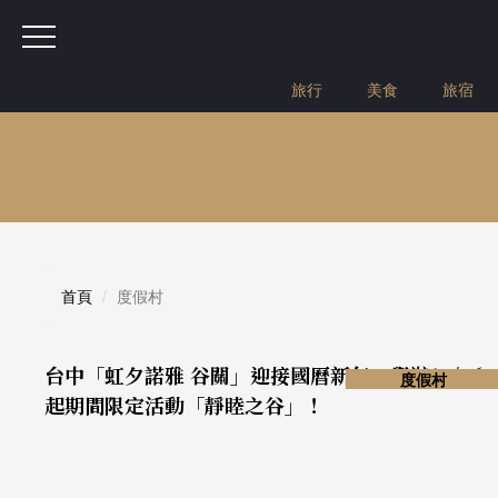
旅行
美食
旅宿
首頁
度假村
台中「虹夕諾雅 谷關」迎接國曆新年，舉辦12/26
度假村
起期間限定活動「靜睦之谷」！