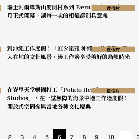
瑞士阿爾卑斯山度假村系列 Færn 將於2022年12
度假村
月正式開幕，讓每一次的相遇都別具意義
到沖繩工作度假！「虹夕諾雅 沖繩 & 竹富島」融
度假村
入在地的文化風景，邊工作邊享受美好的島嶼時光
在峇里天堂樂園打工「Potato Head
度假村
Studios」，在一望無際的海景中邊工作邊度假！
開放式空間參與當地各種文化慶典
2
3
4
5
6
7
8
9
10
…