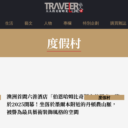
生活
藝文
人物
專欄
特別企劃
購買雜誌
度假村
澳洲首間六善酒店「伯恩哈姆比奇斯六善酒店」將
度假村
於2025開幕！坐落於墨爾本附近的丹頓農山脈，
被譽為最具藝術裝飾風格的空間