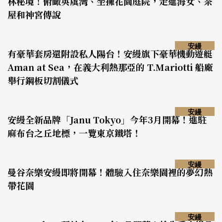
林秘境！俯瞰英虞灣、坐擁花園庭院，走進海女、茶
屋和神宮傳說
安縵
有豪華套房還附設私人陽台！安縵旗下豪華機動遊艇
Aman at Sea，在義大利熱那亞的 T.Mariotti 船廠
舉行鋼板切割儀式
安縵
安縵全新品牌「Janu Tokyo」今年3月開幕！進駐
麻布台之丘地標，一覽東京鐵塔！
安縵
曼谷奈樂安縵即將開幕！體驗入住奈樂園裡的夢幻熱
帶花園
安縵