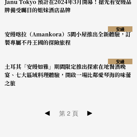
Janu Tokyo 預計在2024年3月開幕！搶先看安縵品
牌備受矚目的姐妹酒店品牌
安縵
安縵喀拉（Amankora）5間小屋推出全新體驗，訂
製專屬不丹王國的探險旅程
安縵
土耳其「安縵如雅」期間限定推出探索在地餐酒晚
宴、七大區域料理體驗，開啟一場比鄰愛琴海的味蕾
之旅
第
2
頁