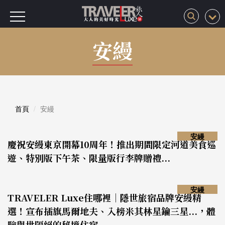
安縵
首頁
安縵
安縵
慶祝安縵東京開幕10周年！推出期間限定河道美食巡
遊、特別版下午茶、限量版行李牌贈禮...
安縵
TRAVELER Luxe住哪裡｜隱世旅宿品牌安縵精
選！宣布插旗馬爾地夫、入榜米其林星鑰三星...，體
驗與世隔絕的秘境住宿