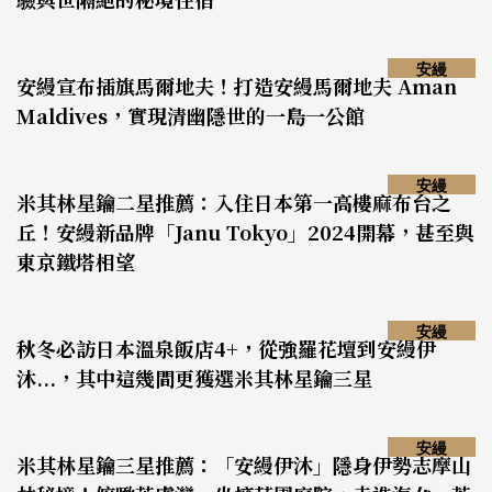
安縵
安縵宣布插旗馬爾地夫！打造安縵馬爾地夫 Aman
Maldives，實現清幽隱世的一島一公館
安縵
米其林星鑰二星推薦：入住日本第一高樓麻布台之
丘！安縵新品牌「Janu Tokyo」2024開幕，甚至與
東京鐵塔相望
安縵
秋冬必訪日本溫泉飯店4+，從強羅花壇到安縵伊
沐...，其中這幾間更獲選米其林星鑰三星
安縵
米其林星鑰三星推薦：「安縵伊沐」隱身伊勢志摩山