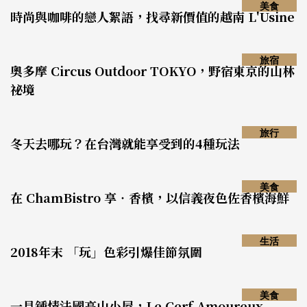
美食
時尚與咖啡的戀人絮語，找尋新價值的越南 L'Usine
旅宿
奧多摩 Circus Outdoor TOKYO，野宿東京的山林
祕境
旅行
冬天去哪玩？在台灣就能享受到的4種玩法
美食
在 ChamBistro 享‧香檳，以信義夜色佐香檳海鮮
生活
2018年末 「玩」色彩引爆佳節氛圍
美食
一見鍾情法國高山小屋，Le Cerf Amoureux