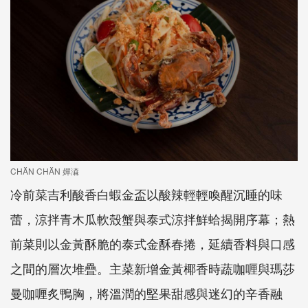
CHĂN CHĂN 嬋潹
冷前菜吉利酸香白蝦金盃以酸辣輕輕喚醒沉睡的味
蕾，涼拌青木瓜軟殼蟹與泰式涼拌鮮蛤揭開序幕；熱
前菜則以金黃酥脆的泰式金酥春捲，延續香料與口感
之間的層次堆疊。主菜新增金黃椰香時蔬咖喱與瑪莎
曼咖喱炙鴨胸，將溫潤的堅果甜感與迷幻的辛香融