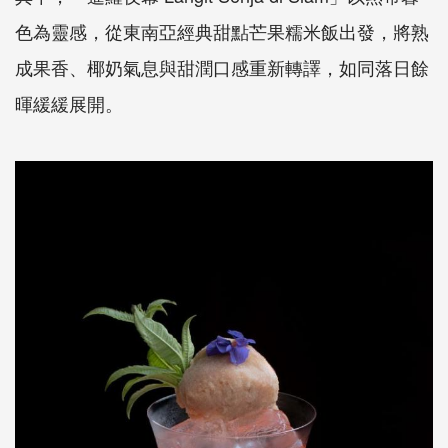
色為靈感，從東南亞經典甜點芒果糯米飯出發，將熟
成果香、椰奶氣息與甜潤口感重新轉譯，如同落日餘
暉緩緩展開。