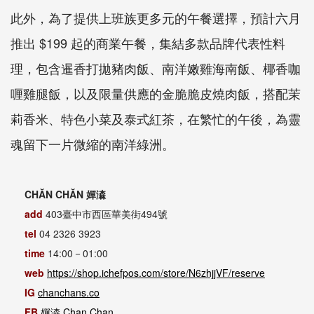
此外，為了提供上班族更多元的午餐選擇，預計六月
推出 $199 起的商業午餐，集結多款品牌代表性料
理，包含暹香打拋豬肉飯、南洋嫩雞海南飯、椰香咖
喱雞腿飯，以及限量供應的金脆脆皮燒肉飯，搭配茉
莉香米、特色小菜及泰式紅茶，在繁忙的午後，為靈
魂留下一片微縮的南洋綠洲。
CHĂN CHĂN 嬋潹
add
403臺中市西區華美街494號
tel
04 2326 3923
time
14:00－01:00
web
https://shop.ichefpos.com/store/N6zhjjVF/reserve
IG
chanchans.co
FB
嬋潹 Chan Chan