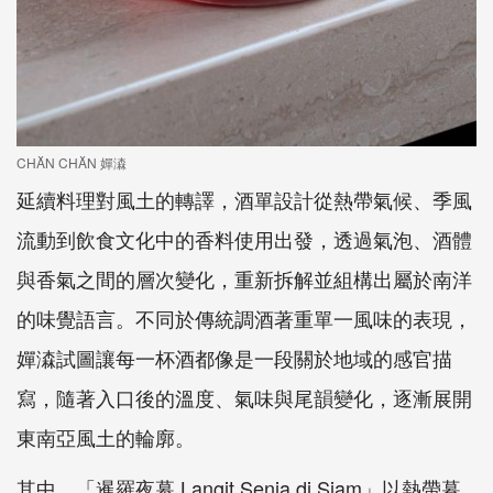
CHĂN CHĂN 嬋潹
延續料理對風土的轉譯，酒單設計從熱帶氣候、季風
流動到飲食文化中的香料使用出發，透過氣泡、酒體
與香氣之間的層次變化，重新拆解並組構出屬於南洋
的味覺語言。不同於傳統調酒著重單一風味的表現，
嬋潹試圖讓每一杯酒都像是一段關於地域的感官描
寫，隨著入口後的溫度、氣味與尾韻變化，逐漸展開
東南亞風土的輪廓。
其中，「暹羅夜幕 Langit Senja di Siam」以熱帶暮