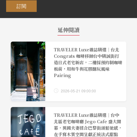
訂閱
延伸閱讀
TRAVELER Luxe雜誌精選｜台北
Congrats 咖啡移師台中精誠街打
造日式老宅新店，二樓採預約制咖啡
板前，用和牛與花膠翻玩風味
Pairing
2026-05-21 09:00:00
TRAVELER Luxe雜誌精選｜台中
北區老宅咖啡廳 Jego Cafe 盛大開
幕，異國夫妻揉合巴黎街頭鬆弛感，
在手寫木質空間呈獻正統法式甜點