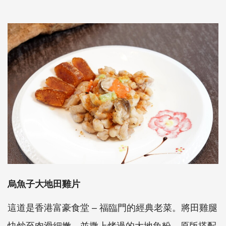
烏魚子大地田雞片
這道是香港富豪食堂 – 福臨門的經典老菜。將田雞腿
快炒至肉滑細嫩，並撒上烤過的大地魚粉，原版搭配