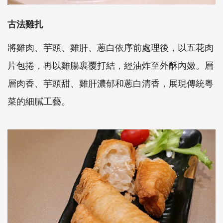
古法雞扎
將雞肉、芋頭、雞肝、蔥白依序前處理後，以五花肉
片包捲，再以雞腸裹覆打結，經油炸至外酥內嫩。層
層肉香、芋頭甜、雞肝濃郁和蔥白清香，展現傳統粵
菜的細膩工藝。