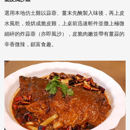
選用本地仿土雞以蒜蓉、薑末先醃製入味後，再上皮
水風乾，燒烘成脆皮雞，上桌前迅速斬件並撒上極微
細碎的炸蒜蓉（亦即風沙），皮脆肉嫩並帶有薑蒜的
辛香微辣，頗富食趣。