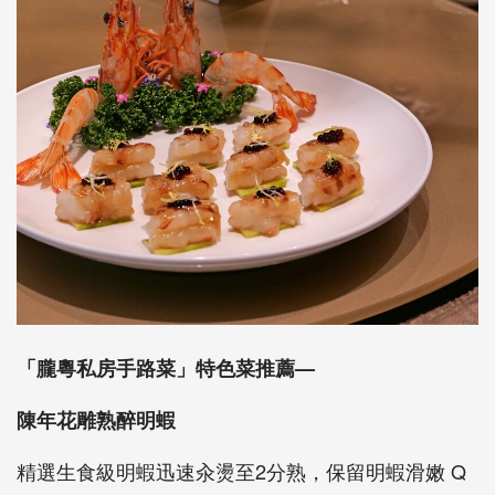
「朧粵私房手路菜」特色菜推薦—
陳年花雕熟醉明蝦
精選生食級明蝦迅速汆燙至2分熟，保留明蝦滑嫩 Q