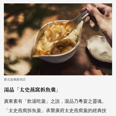
臺北嘉佩樂酒店
湯品「太史燕窩拆魚羹」
廣東素有「飲湯吃羹」之說，湯品乃粵宴之靈魂。
「太史燕窩拆魚羹」承襲廣府太史燕窩羹的經典技