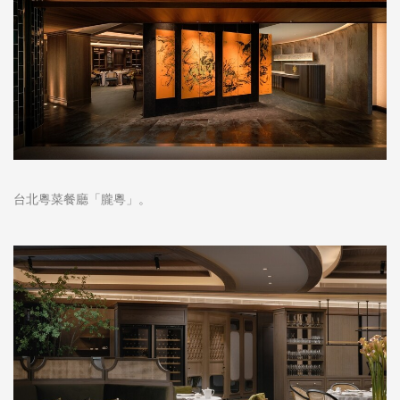
台北粵菜餐廳「朧粵」。