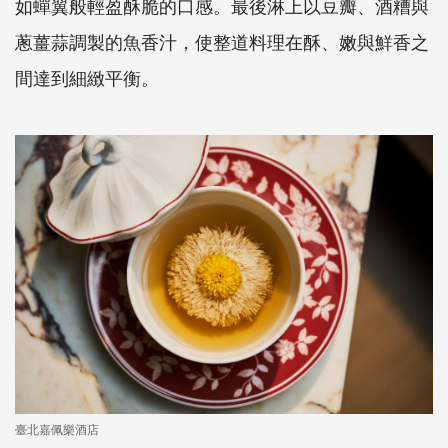
如蟬翼般輕盈酥脆的口感。最後淋上以豆瓣、酒糟與
蔥薑蒜調製的魚香汁，使整道料理在酥、嫩與鮮香之
間達到細緻平衡。
臺北嘉佩樂酒店