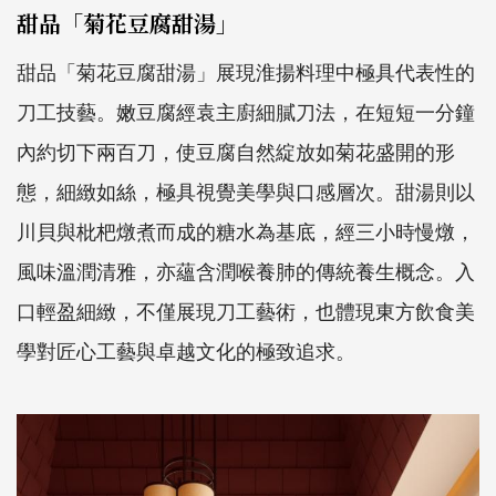
甜品「菊花豆腐甜湯」
甜品「菊花豆腐甜湯」展現淮揚料理中極具代表性的
刀工技藝。嫩豆腐經袁主廚細膩刀法，在短短一分鐘
內約切下兩百刀，使豆腐自然綻放如菊花盛開的形
態，細緻如絲，極具視覺美學與口感層次。甜湯則以
川貝與枇杷燉煮而成的糖水為基底，經三小時慢燉，
風味溫潤清雅，亦蘊含潤喉養肺的傳統養生概念。入
口輕盈細緻，不僅展現刀工藝術，也體現東方飲食美
學對匠心工藝與卓越文化的極致追求。