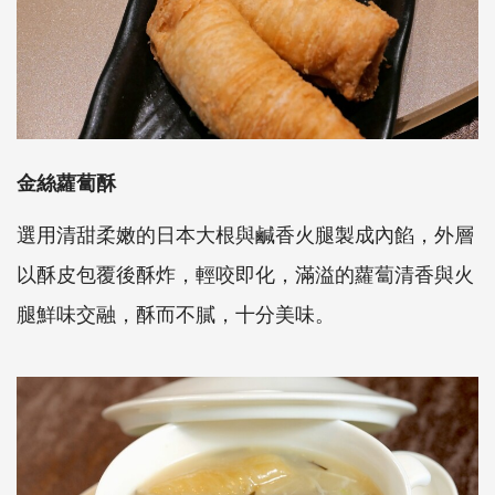
金絲蘿蔔酥
選用清甜柔嫩的日本大根與鹹香火腿製成內餡，外層
以酥皮包覆後酥炸，輕咬即化，滿溢的蘿蔔清香與火
腿鮮味交融，酥而不膩，十分美味。