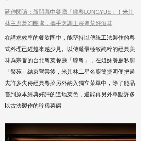
延伸閱讀：新開幕中餐廳「朧粵LONGYUE」！米其
林主廚夢幻團隊，攜手烹調正宗粵菜好滋味
在講求效率的餐飲圈中，能堅持以傳統工法製作的粵
式料理已經越來越少見。以傳遞最極致純粹的經典美
味為宗旨的台北粵菜餐廳「朧粵」，在姐妹餐廳私廚
「聚苑」結束營業後，米其林二星名廚簡捷明便把過
去許多失傳經典粵菜另外納入獨立菜單中，除了能品
嘗到原本經典好評的道地菜色，還能再另外單點許多
以古法製作的珍稀菜餚。