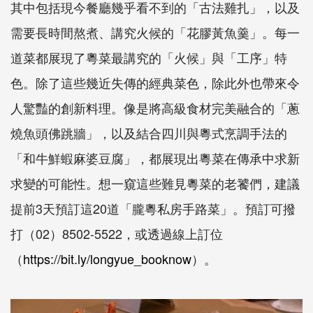
其中包括現今餐廳幾乎看不到的「古法雞扎」，以及
需要長時間熬煮、講究火候的「花膠黃魚羹」。每一
道菜都展現了粵菜最講究的「火候」與「工序」特
色。除了這些幾近失傳的經典菜色，除此外也帶來令
人驚豔的創新料理。像是將高級食材完美融合的「蔥
燒魚頭佛跳牆」，以及結合四川與粵式烹調手法的
「和牛鮮蝦麻婆豆腐」，都展現出粵菜在傳承中求新
求變的可能性。想一窺這些難見粵菜的老饕們，建議
提前3天預訂這20道「朧粵私房手路菜」。預訂可撥
打（02）8502-5522，或透過線上訂位
（
https://bit.ly/longyue_booknow
）。