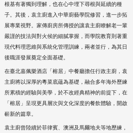
根基有著獨到理解，也在心中埋下尋根與延續的種
子。其後，袁主廚進入中華廚藝學院修習，進一步拓
展專業視野。家傳廚房所傳授的讓袁主廚瞭解老一輩
嚴謹的技法與對火候的細膩掌握，而學院教育則著重
現代料理思維與系統化管理訓練，兩者並行，為其日
後職涯發展奠定全面基礎。
在臺北嘉佩樂酒店「榕居」中餐廳擔任行政主廚，袁
主廚將以深厚的粵菜底蘊為基礎，融合多年海外歷練
所累積的經驗與美學，於不改經典精神的前提下，在
「榕居」呈現更具層次與文化深度的餐飲體驗，開啟
嶄新的篇章。
袁主廚曾陸續於菲律賓、澳洲及馬爾地夫等地歷練，