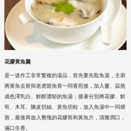
花膠黃魚羹
是一道作工非常繁複的湯品，首先要先取魚湯，主廚
將黃魚去骨與老虎斑魚骨一同香煎後，加入薑、蒜熬
成色澤乳白、鮮醇濃郁的魚湯；接著分別將花膠、鮮
筍、木耳、陳皮切絲、黃魚切粒，放入魚湯中一同煨
熬，最後再放入整塊的花膠筒和黃魚片，清雅潤口，
滿口生香。