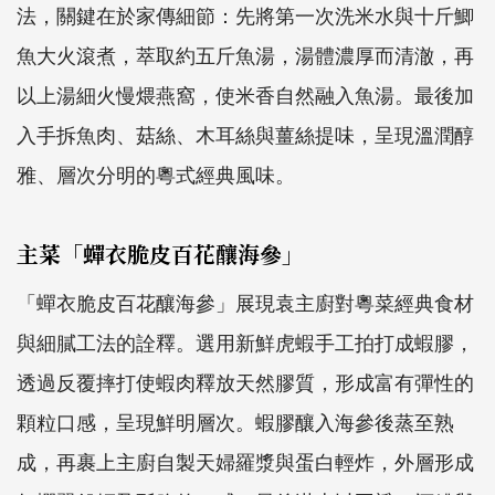
法，關鍵在於家傳細節：先將第一次洗米水與十斤鯽
魚大火滾煮，萃取約五斤魚湯，湯體濃厚而清澈，再
以上湯細火慢煨燕窩，使米香自然融入魚湯。最後加
入手拆魚肉、菇絲、木耳絲與薑絲提味，呈現溫潤醇
雅、層次分明的粵式經典風味。
主菜「蟬衣脆皮百花釀海參」
「蟬衣脆皮百花釀海參」展現袁主廚對粵菜經典食材
與細膩工法的詮釋。選用新鮮虎蝦手工拍打成蝦膠，
透過反覆摔打使蝦肉釋放天然膠質，形成富有彈性的
顆粒口感，呈現鮮明層次。蝦膠釀入海參後蒸至熟
成，再裹上主廚自製天婦羅漿與蛋白輕炸，外層形成