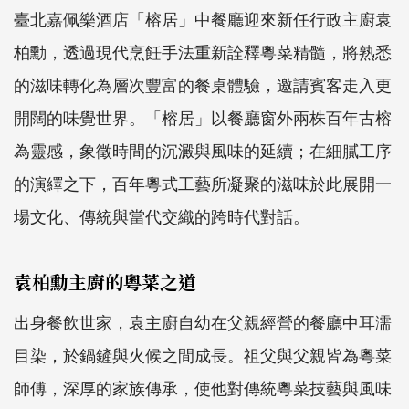
臺北嘉佩樂酒店「榕居」中餐廳迎來新任行政主廚袁
柏勳，透過現代烹飪手法重新詮釋粵菜精髓，將熟悉
的滋味轉化為層次豐富的餐桌體驗，邀請賓客走入更
開闊的味覺世界。「榕居」以餐廳窗外兩株百年古榕
為靈感，象徵時間的沉澱與風味的延續；在細膩工序
的演繹之下，百年粵式工藝所凝聚的滋味於此展開一
場文化、傳統與當代交織的跨時代對話。
袁柏勳主廚的粵菜之道
出身餐飲世家，袁主廚自幼在父親經營的餐廳中耳濡
目染，於鍋鏟與火候之間成長。祖父與父親皆為粵菜
師傅，深厚的家族傳承，使他對傳統粵菜技藝與風味