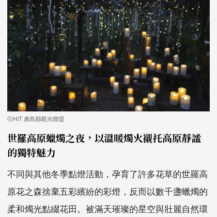
ⓒHIT 廣島縣觀光聯盟
世羅高原蠟燭之夜，以溫暖燭火襯托高原靜謐
的獨特魅力
不同與其他冬季點燈活動，孕育了許多花草的世羅高
原花之森捨棄五彩繽紛的彩燈，反而以數千盞蠟燭的
柔和燭光點綴花田。被滿天璀璨的星空與壯麗自然環