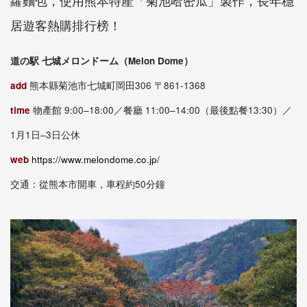
蘿麵包，使用熊本特產「菊池哈密瓜」製作，長年穩
居遊客熱購排行榜！
道の駅 七城メロンドーム（Melon Dome）
add
熊本縣菊池市七城町岡田306 〒861-1368
time
物產館 9:00–18:00／餐廳 11:00–14:00（最後點餐13:30）／
1月1日–3日公休
web
https://www.melondome.co.jp/
交通：從熊本市開車，車程約50分鐘