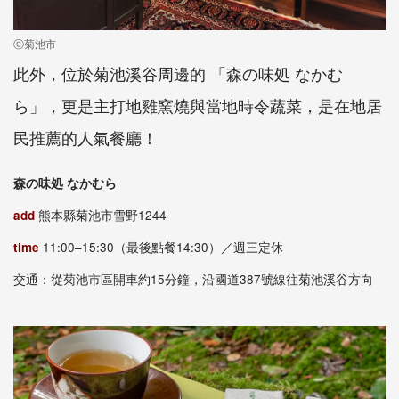
ⓒ菊池市
此外，位於菊池溪谷周邊的 「森の味処 なかむ
ら」，更是主打地雞窯燒與當地時令蔬菜，是在地居
民推薦的人氣餐廳！
森の味処 なかむら
add
熊本縣菊池市雪野1244
time
11:00–15:30（最後點餐14:30）／週三定休
交通：從菊池市區開車約15分鐘，沿國道387號線往菊池溪谷方向