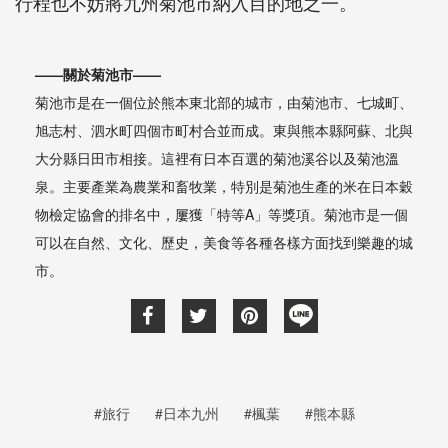
行程也不妨將九州菊池市納入目的地之一。
——關於菊池市——
菊池市是在一個位於熊本東北部的城市，由菊池市、七城町、
旭志村、泗水町四個市町村合並而成。東與熊本縣阿蘇、北與
大分縣日田市相接。這裡有日本百選的菊池溪谷以及菊池溫
泉。主要產業為農業和畜牧業，特別是菊池生產的米在日本穀
物檢定協會的排名中，屢獲「特等A」等獎項。菊池市是一個
可以在自然、文化、歷史，美食等各種各樣方面找到樂趣的城
市。
#旅行
#日本九州
#楓葉
#熊本縣