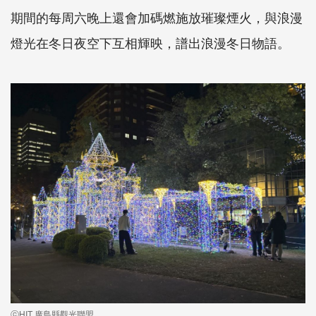
期間的每周六晚上還會加碼燃施放璀璨煙火，與浪漫
燈光在冬日夜空下互相輝映，譜出浪漫冬日物語。
ⓒHIT 廣島縣觀光聯盟