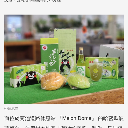
ⓒ菊池市
而位於菊池道路休息站 「Melon Dome」 的哈密瓜波