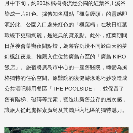
月中下旬，約200株楓樹將流經公園的紅葉谷川溪谷
染成一片紅色。據傳知名甜點「楓葉饅頭」的靈感即
源於此。公園入口處朱紅色的「楓葉橋」在秋日紅葉
環繞下更顯絢麗，是經典的賞景點。此外，紅葉期間
日落後會舉辦夜間點燈，為遊客沉浸不同於白天的夢
幻楓紅夜景。推薦入住位於廣島市區的「廣島 KIRO
飯店」。旅宿將廣島市中心的一座舊醫院，轉變為風
格獨特的住宿空間。原醫院的復健游泳池巧妙改造成
公共酒吧與用餐區「THE POOLSIDE」，並保留了
舊有階梯、磁磚等元素，營造出新舊並存的層次感，
讓旅人從此處探索廣島及其瀨戶內地區的獨特魅力。