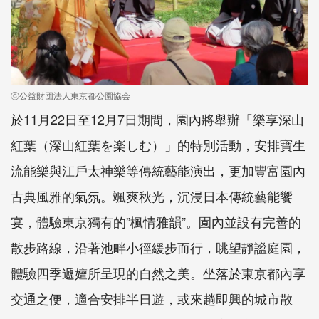
ⓒ公益財団法人東京都公園協会
於11月22日至12月7日期間，園內將舉辦「樂享深山
紅葉（深山紅葉を楽しむ）」的特別活動，安排寶生
流能樂與江戶太神樂等傳統藝能演出，更加豐富園內
古典風雅的氣氛。颯爽秋光，沉浸日本傳統藝能饗
宴，體驗東京獨有的”楓情雅韻”。園內並設有完善的
散步路線，沿著池畔小徑緩步而行，眺望靜謐庭園，
體驗四季遞嬗所呈現的自然之美。坐落於東京都內享
交通之便，適合安排半日遊，或來趟即興的城市散