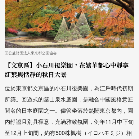
ⓒ公益財団法人東京都公園協会
【文京區】小石川後樂園，在繁華都心中靜享
紅葉與恬靜的秋日大景
位於東京都文京區的小石川後樂園，為江戶時代初期
所築。回遊式的築山泉水庭園，是融合中國風格意匠
聞名的日本庭園之一。儘管坐落於熱鬧東京都內，園
內靜謐且別具禪意，充滿雅致氛圍，例年11月中下旬
至12月上旬間，約有500株楓樹（イロハモミジ）相