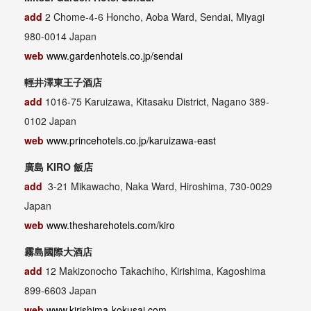
add
2 Chome-4-6 Honcho, Aoba Ward, Sendai, Miyagi
980-0014 Japan
web
www.gardenhotels.co.jp/sendai
輕井澤東王子酒店
add
1016-75 Karuizawa, Kitasaku District, Nagano 389-
0102 Japan
web
www.princehotels.co.jp/karuizawa-east
廣島 KIRO 飯店
add
3-21 Mikawacho, Naka Ward, Hiroshima, 730-0029
Japan
web
www.thesharehotels.com/kiro
霧島國際大酒店
add
12 Makizonocho Takachiho, Kirishima, Kagoshima
899-6603 Japan
web
www.kirishima-kokusai.com