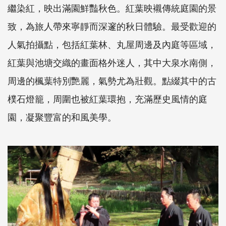
繼染紅，映出滿園鮮豔秋色。紅葉映襯傳統庭園的景
致，為旅人帶來寧靜而深邃的秋日體驗。最受歡迎的
人氣拍攝點，包括紅葉林、丸屋周邊及內庭等區域，
紅葉與池塘交織的畫面格外迷人，其中大泉水南側，
周邊的楓葉特別艷麗，氣勢尤為壯觀。點綴其中的古
樸石燈籠，周圍也被紅葉環抱，充滿歷史風情的庭
園，凝聚豐富的和風美學。