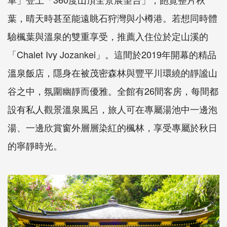
葉，晴天時甚至能遠眺石狩灣與小樽港。若想同時體
驗楓葉與溫泉的雙重享受，推薦入住位於定山溪的
「Chalet Ivy Jozankei」。這間於2019年開幕的精品
溫泉飯店，隱身在被茂密森林與豐平川環繞的靜謐山
谷之中，氛圍幽靜而優雅。全館有26間客房，每間都
設有私人觀景溫泉風呂，旅人可在專屬湯池中一邊泡
湯、一邊欣賞窗外層層染紅的楓林，享受專屬於秋日
的寧靜時光。