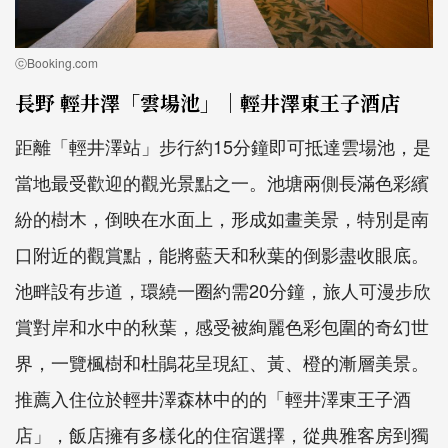
ⓒBooking.com
長野 輕井澤「雲場池」｜輕井澤東王子酒店
距離「輕井澤站」步行約15分鐘即可抵達雲場池，是
當地最受歡迎的觀光景點之一。池塘兩側長滿色彩繽
紛的樹木，倒映在水面上，形成如畫美景，特別是南
口附近的觀賞點，能將藍天和秋葉的倒影盡收眼底。
池畔設有步道，環繞一圈約需20分鐘，旅人可漫步欣
賞對岸和水中的秋葉，感受被絢麗色彩包圍的奇幻世
界，一覽楓樹和杜鵑花呈現紅、黃、橙的漸層美景。
推薦入住位於輕井澤森林中的的「輕井澤東王子酒
店」，飯店擁有多樣化的住宿選擇，從典雅客房到獨