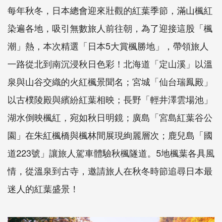
每年秋冬，日本總會迎來壯觀的紅葉季節，滿山楓紅
染遍各地，吸引無數旅人前往朝，為了迎接這股「楓
潮」熱，本次精選「日本5大賞楓勝地」，帶領旅人
一路從北到南沉浸秋日色彩！北海道「定山溪」以溫
泉與山谷交織的火紅楓景聞名；宮城「仙台瑞鳳殿」
以古樸陵殿與繽紛紅葉相映；長野「輕井澤雲場池」
湖水倒映楓紅，宛如秋日明鏡；廣島「宮島紅葉谷公
園」在朱紅楓橋與楓林間展現絢麗層次；鹿兒島「國
道223號」讓旅人駕車體驗秋楓隧道。5地楓葉各具風
情，從溫泉到古寺，邀請旅人在秋冬時節追尋日本最
迷人的紅葉盛景！