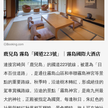
ⓒBooking.com
鹿兒島 霧島「國道223號」｜霧島國際大酒店
連接宮崎與「鹿兒島」的國道223號線，被選為「日
本百佳道路」，是通往霧島山區和串聯霧島神宮等景
點的重要路線。秋季時，沿途樹木轉紅，形成絕佳的
駕車賞楓路線。沿途的景點「霧島神宮」是南九州最
大的神社，正殿被指定為國寶。每逢秋日，朱紅色的
社殿與鮮紅秋葉相互輝映，景色獨特。旅人可在神社