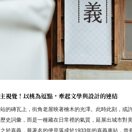
主視覺！以桃為逗點，牽起文學與設計的連結
車站的磚瓦上，街角老屋映著檜木的光澤。此時此刻，或
的歷史詞彙，而是一種藏在日常裡的氣質，延展出城市對
之於嘉義，最著名的便是落成於1933年的嘉義車站，曾