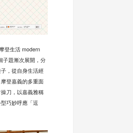
「摩登生活 modern
ics」3個子題漸次展開，分
種子，從自身生活經
出摩登嘉義的多重面
韋操刀，以嘉義雅稱
外型巧妙呼應「逗