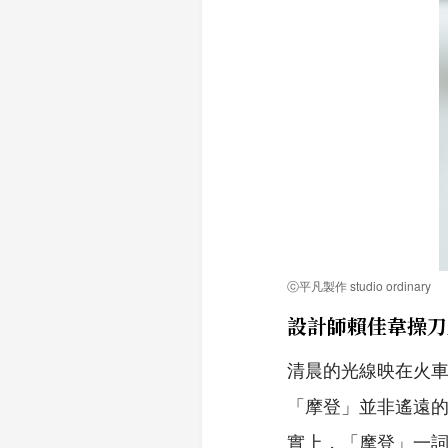
ⓒ平凡製作 studio ordinary
設計師賴佳韋操刀
清晨的光線映在火
「摩登」並非遙遠
實上，「摩登」一詞