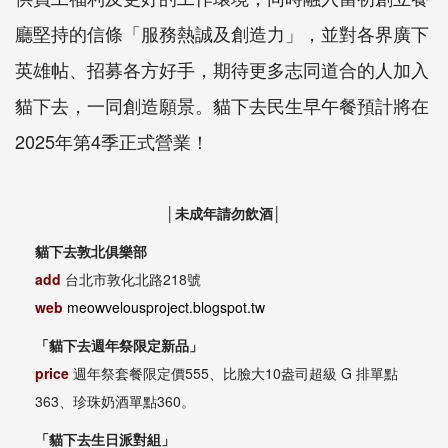
廳堅持的信條「服務熱誠及創造力」，並對各界廣下
英雄帖、招募各方好手，期待更多志同道合的人加入
貓下去，一同創造願景。貓下去民生早午餐預計將在
2025年第4季正式營業！
│未成年請勿飲酒│
貓下去敦北俱樂部
add
台北市敦化北路
218
號
web
meowvelousproject.blogspot.tw
「貓下去週年祭限定新品」
price
週年祭套餐限定價555、比臉大10盎司超級 G 排單點
363、珍珠奶酒單點360。
「貓下去生日派對組」