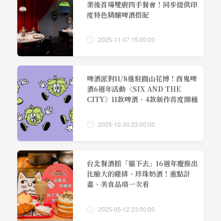
業後首場雙廚四手餐會！同步提供印
度特色精釀啤酒搭配
2025-11-07 15:00:00
啤酒派對11/8進駐圓山花博！酉鬼啤
酒6週年活動《SIX AND THE
CITY》11款啤酒、4款新作首度開桶
2025-10-30 23:00:00
台北餐酒館「貓下去」16週年慶推出
比臉大的雞排、珍珠奶酒！重點計
畫、美食品項一次看
2025-05-12 23:00:00