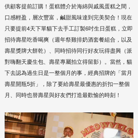
供顧客提前訂購！蛋糕體介於海綿與戚風蛋糕之間，
口感輕盈，層次豐富，鹹甜風味達到完美契合！現在
只要提前4天下單貓下去手工訂製6吋生日蛋糕，立即
招待壽星吃香喝爽（週年祭雞排奶酒套餐組合，以及
壽星獎牌大餅乾）、同時招待同行好友玩得盡興（派
對嗨翻天慶生包、壽星專屬拍立得留影）。當然，貓
下去認為過生日是一整個月的事，經典招牌的「當月
壽星開瓶5折」，除了要給壽星最優惠的折扣一整個
月、同時也替壽星與好友們打造最歡愉的時刻！