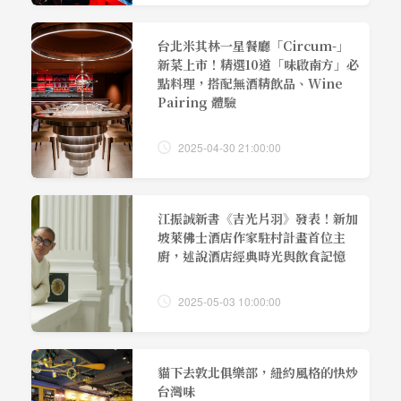
台北米其林一星餐廳「Circum-」
新菜上市！精選10道「味啟南方」必
點料理，搭配無酒精飲品、Wine
Pairing 體驗
2025-04-30 21:00:00
江振誠新書《吉光片羽》發表！新加
坡萊佛士酒店作家駐村計畫首位主
廚，述說酒店經典時光與飲食記憶
2025-05-03 10:00:00
貓下去敦北俱樂部，紐約風格的快炒
台灣味