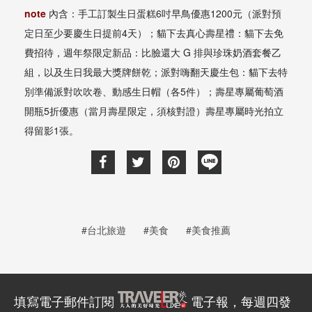
note
內含：手工訂製生日蛋糕6吋早鳥優惠1200元（派對預
定日至少要慶生日提前4天）；貓下去真心壽星禮：貓下去免
費招待，週年祭限定新品：比臉還大 G 排與珍珠奶酒套餐乙
組，以及生日我最大獎牌餅乾；派對嗨翻天慶生包：貓下去特
別準備派對吹吹卷、動感生日帽（各5件）；壽星專屬葡萄酒
開瓶5折優惠（當月壽星限定，須核對證）壽星專屬時光拍立
得留影1張。
#台北旅遊
#美食
#美食推薦
填寫電子郵件訂閱
電子報，每週四發