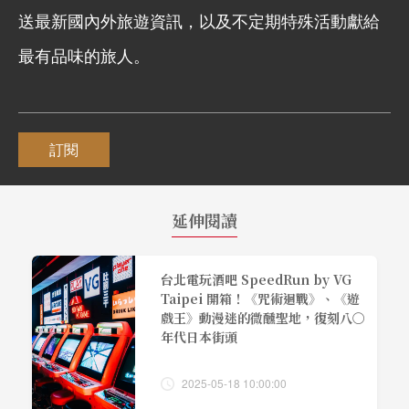
送最新國內外旅遊資訊，以及不定期特殊活動獻給
最有品味的旅人。
訂閱
延伸閱讀
台北電玩酒吧 SpeedRun by VG
Taipei 開箱！《咒術迴戰》、《遊
戲王》動漫迷的微醺聖地，復刻八〇
年代日本街頭
2025-05-18 10:00:00