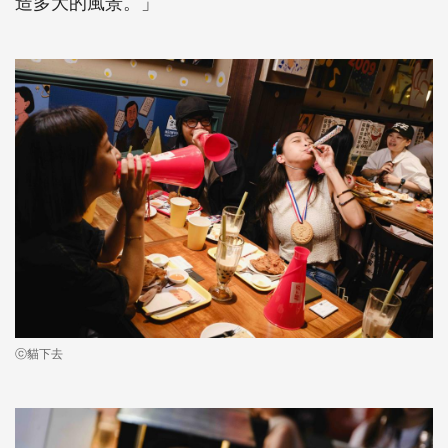
造多大的風景。」
ⓒ貓下去