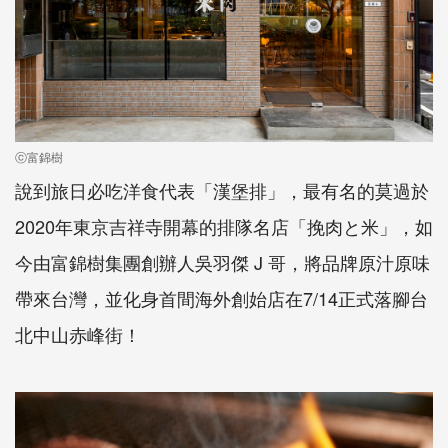
ⓒ富錦樹
說到旅日必吃洋食代表「漢堡排」，最有名的莫過於
2020年東京吉祥寺開幕的排隊名店「挽肉と米」，如
今由富錦樹集團創辦人吳羽傑 J 哥，將品牌原汁原味
帶來台灣，並化身首間海外創始店在7/14正式落腳台
北中山赤峰街！