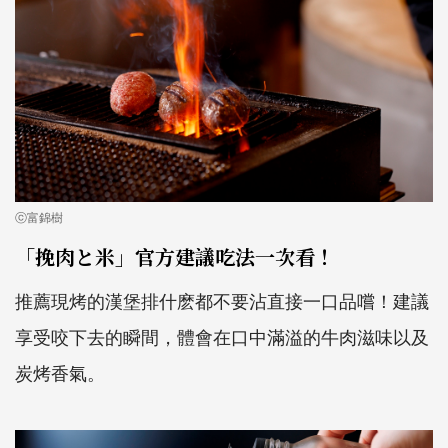
ⓒ富錦樹
「挽肉と米」官方建議吃法一次看！
推薦現烤的漢堡排什麽都不要沾直接一口品嚐！建議
享受咬下去的瞬間，體會在口中滿溢的牛肉滋味以及
炭烤香氣。