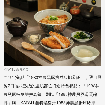
ⓒKATSU 鑫 安和店
而限定餐點「1983神農黑豚熟成豬排蓋飯」，選用歷
經7日濕式熟成的里肌部位打造特色餐點；「1983神
農黑豚極享雙拼套餐」則以「1983神農黑豚滑蛋豬
排」與「KATSU 鑫特製醬汁1983神農黑豚炸豬排」