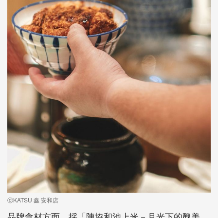
ⓒKATSU 鑫 安和店
品牌食材方面，採「陳協和池上米－月光下的醜美