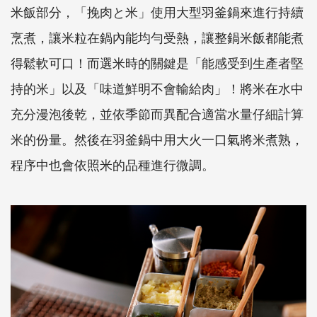
米飯部分，「挽肉と米」使用大型羽釜鍋來進行持續
烹煮，讓米粒在鍋內能均勻受熱，讓整鍋米飯都能煮
得鬆軟可口！而選米時的關鍵是「能感受到生產者堅
持的米」以及「味道鮮明不會輸給肉」！將米在水中
充分漫泡後乾，並依季節而異配合適當水量仔細計算
米的份量。然後在羽釜鍋中用大火一口氣將米煮熟，
程序中也會依照米的品種進行微調。