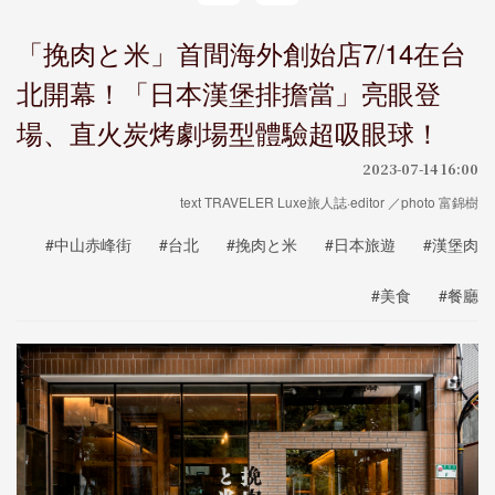
「挽肉と米」首間海外創始店7/14在台
北開幕！「日本漢堡排擔當」亮眼登
場、直火炭烤劇場型體驗超吸眼球！
2023-07-14 16:00
text TRAVELER Luxe旅人誌·editor ／photo 富錦樹
#中山赤峰街
#台北
#挽肉と米
#日本旅遊
#漢堡肉
#美食
#餐廳