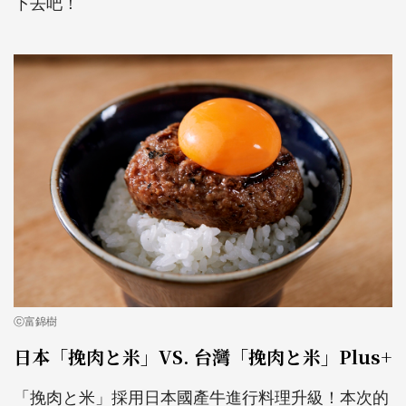
下去吧！
ⓒ富錦樹
日本「挽肉と米」VS. 台灣「挽肉と米」Plus+
「挽肉と米」採用日本國產牛進行料理升級！本次的