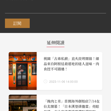
訂閱
延伸閱讀
桃園「古弟私廚」直火炭烤開箱！細
品來自阿根廷最道地的迷人滋味，肉
食控不可錯過！
2023-11-06 14:00:00
「挽肉と米」首間海外創始店7/14在
台北開幕！「日本漢堡排擔當」亮眼