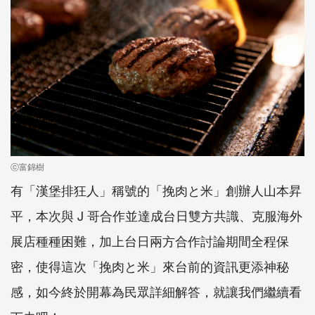
ⓒ富錦樹
有「漢堡排狂人」稱號的「挽肉と米」創辦人山本昇
平，本次與 J 哥合作並達成台日雙方共識、克服海外
展店種種困難，加上台日兩方合作討論期間全程保
密，使得這次「挽肉と米」來台前的資訊更添神秘
感，如今終於開幕為民眾詳細解答，就讓我們繼續看