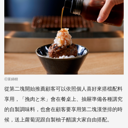
ⓒ富錦樹
從第二塊開始推薦顧客可以依照個人喜好來搭檔配料
享用，「挽肉と米」會在餐桌上、抽屜準備各種講究
的自製調味料，也會在顧客要享用第二塊漢堡排的時
候，送上蘿蔔泥跟自製柚子醋讓大家自由搭配。