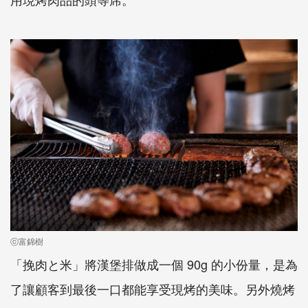
ⓒ富錦樹
「挽肉と米」將漢堡排做成一個 90g 的小份量，是為
了讓顧客到最後一口都能享受現烤的美味。另外燒烤