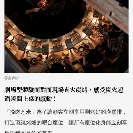
ⓒ富錦樹
劇場型體驗面對面現場直火炭烤，感受炭火起
鍋瞬間上桌的感動！
「挽肉と米」為了讓顧客立刻享用剛烤好的漢堡排，
打造環繞烤爐的吧台座位，讓所有座位化身能立刻享
用現烤肉品的頭等席。