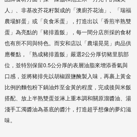
人」、非基改芥花籽製成的「澳廚芥花油」、「瑞福
農場鮮蛋」或「良食禾蛋」，打造出以「香煎半熟雙
蛋」為亮點的「豬排蓋飯」，每一間分店所採的食材
也有所不同與特色。而安和店以「農場晃晃」肉品供
應餐點，「熟成豬排蓋飯」嚴選2公分厚切豬里肌部
位，並特別保留0.5公分厚的表層油脂來增添香氣與
口感，並將豬排先以胡椒跟鹽醃製入味，再裹上黃金
比例的麵包粉下鍋油炸至金黃的程度，完成後與米飯
搭配、放上半熟雙蛋並淋上重本調和關原溜醬油、湯
淺手工濁醬油為基底的醬汁，打造超乎想像的夢幻滋
味。