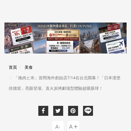
首頁
美食
「挽肉と米」首間海外創始店7/14在台北開幕！「日本漢堡
排擔當」亮眼登場、直火炭烤劇場型體驗超吸眼球！