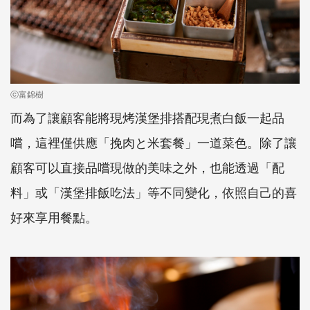
ⓒ富錦樹
而為了讓顧客能將現烤漢堡排搭配現煮白飯一起品
嚐，這裡僅供應「挽肉と米套餐」一道菜色。除了讓
顧客可以直接品嚐現做的美味之外，也能透過「配
料」或「漢堡排飯吃法」等不同變化，依照自己的喜
好來享用餐點。