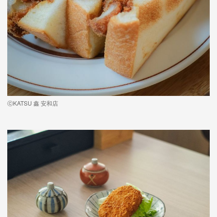
ⓒKATSU 鑫 安和店