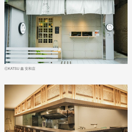
ⓒKATSU 鑫 安和店