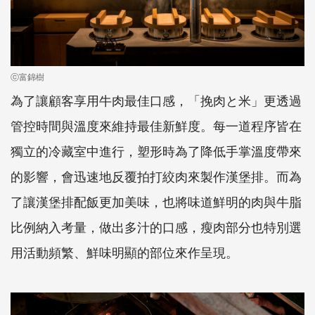
ⓒ富錦樹
為了讓顧客享用牛肉最佳口感，「挽肉と米」更透過
管控時間與溫度來維持最佳新鮮度。每一道程序皆在
獨立的冷藏室中進行，塑形時為了降低手掌溫度帶來
的影響，會迅速地反覆拍打絞肉來製作漢堡排。而為
了讓漢堡排配飯更加美味，也將味道鮮明的肉與牛脂
比例納入考量，做出多汁的口感，瘦肉部分也特別選
用活動頻繁、鮮味明顯的部位來作呈現。